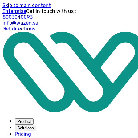
Skip to main content
Enterprise
: Get in touch with us
8003040093
info@wazen.sa
Get directions
Product
Solutions
Pricing