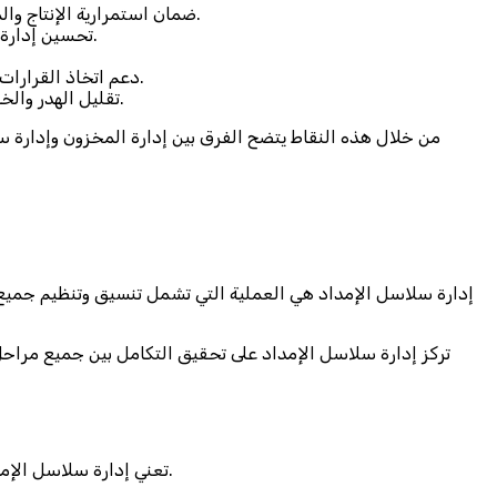
ضمان استمرارية الإنتاج والمبيعات: إذ يساعد المخزون المنظم الشركات على تلبية احتياجات العملاء دون توقف، حتى في أوقات الطلب العالي أو تأخر الموردين.
تحسين إدارة رأس المال العامل: من خلال تقليل الأموال المحبوسة في المخزون الزائد، ما يمنح الشركة سيولة أكبر للاستثمار في مجالات أخرى.
دعم اتخاذ القرارات الاستراتيجية: إدارة المخزون توفر بيانات دقيقة عن حركة المواد والبضائع، مما يسهل التخطيط للشراء والإنتاج والتوزيع بكفاءة أعلى.
تقليل الهدر والخسائر: من خلال المراقبة المستمرة للكميات، يتم الحد من التلف أو انتهاء الصلاحية، خاصة للمنتجات سريعة الحركة أو القابلة للتلف.
من خلال هذه النقاط يتضح الفرق بين إدارة المخزون وإدارة س
إدارة سلاسل الإمداد هي العملية التي تشمل تنسيق وتنظيم جميع الأن
تركز إدارة سلاسل الإمداد على تحقيق التكامل بين جميع مراحل
تعني إدارة سلاسل الإمداد القدرة على تخطيط وتنفيذ ومراقبة كل الأنشطة المتعلقة بتوريد المواد والخدمات وإيصالها إلى العملاء بطريقة تزيد الكفاءة وتقلل الهدر.