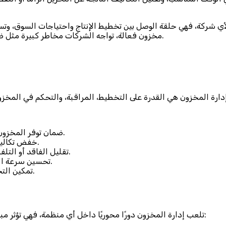
لأي شركة، فهي حلقة الوصل بين تخطيط الإنتاج واحتياجات السوق، وتس
مخزون فعالة، تواجه الشركات مخاطر كبيرة مثل ضياع الموارد المالية، نقص المنتجات، أو تراكم المخزون غير الضروري.
ضمان توفر المخزون الكافي لتلبية الطلب دون انقطاع في الإنتاج أو خدمة العملاء.
خفض تكاليف التخزين والنقل عن طريق الاحتفاظ بالكميات الضرورية فقط.
تقليل الفاقد أو التلف للبضائع والمواد، خاصةً المنتجات سريعة التلف أو الموسمية.
تحسين سرعة الاستجابة لطلبات العملاء، ما يعزز تجربة العميل وثقته بالشركة.
تمكين التخطيط الاستراتيجي للشراء والإنتاج والتوزيع على المدى الطويل.
تلعب إدارة المخزون دورًا محوريًا داخل أي منظمة، فهي تؤثر مباشرةً على كفاءة العمليات التشغيلية وربحية الشركة. من أبرز مزاياها: