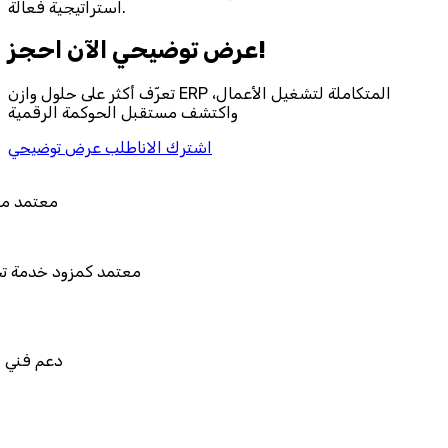
استراتيجية فعالة.
احجز‎ عرض توضيحي الآن!
تعرّف أكثر على حلول وازن ERP المتكاملة لتشغيل الأعمال،
واكتشف مستقبل الحوكمة الرقمية
اشترك الان
اطلب عرض توضيحي
معتمد من هيئة الزكاة والضريبة وا
معتمد كمزود خدمة تخطيط موارد المؤسسات "ل
المستقبل"
دعم فني في استيراد بيانات نظامك 
قابل للربط والتخصيص وا