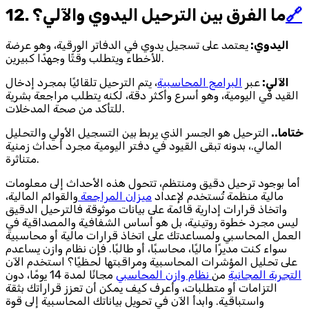
🔗
12. ما الفرق بين الترحيل اليدوي والآلي؟
اليدوي:
يعتمد على تسجيل يدوي في الدفاتر الورقية، وهو عرضة
للأخطاء ويتطلب وقتًا وجهدًا كبيرين.
الآلي:
عبر
البرامج المحاسبية
، يتم الترحيل تلقائيًا بمجرد إدخال
القيد في اليومية، وهو أسرع وأكثر دقة، لكنه يتطلب مراجعة بشرية
للتأكد من صحة المدخلات.
ختاما..
الترحيل هو الجسر الذي يربط بين التسجيل الأولي والتحليل
المالي.، بدونه تبقى القيود في دفتر اليومية مجرد أحداث زمنية
متناثرة.
أما بوجود ترحيل دقيق ومنتظم، تتحول هذه الأحداث إلى معلومات
مالية منظمة تُستخدم لإعداد
ميزان المراجعة
والقوائم المالية،
واتخاذ قرارات إدارية قائمة على بيانات موثوقة فالترحيل الدقيق
ليس مجرد خطوة روتينية، بل هو أساس الشفافية والمصداقية في
العمل المحاسبي ولمساعدتك على اتخاذ قرارات مالية أو محاسبية
سواء كنت مديرًا ماليًا، محاسبًا، أو طالبًا. فإن نظام وازن يساعدم
على تحليل المؤشرات المحاسبية ومراقبتها لحظيًا؟ استخدم الآن
التجربة المجانية
من
نظام وازن المحاسبي
مجانًا لمدة 14 يومًا، دون
التزامات أو متطلبات، وأعرف كيف يمكن أن تعزز قراراتك بثقة
واستباقية. وابدأ الآن في تحويل بياناتك المحاسبية إلى قوة