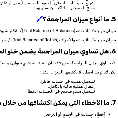
إدراج رصيد الحساب في العمود المناسب (مدين أو دائن)
جمع العمودين والتأكد من تساويهما.
5. ما أنواع ميزان المراجعة؟
🔗
ميزان مراجعة بالأرصدة (Trial Balance of Balances)/ الأكثر شيوعًا، ويعرض فقط أرصدة الحسابات النهائية.
ميزان مراجعة بالأرصدة والأطراف (Trial Balance of Totals) / يعرض إجمالي الحركات المدينة والدائنة لكل حساب بالإضافة إلى الرصيد النهائي، ويُستخدم للمراجعة التفصيلية.
6. هل تساوي ميزان المراجعة يضمن خلو الحسابات من الأخطاء؟
لا، تساوي ميزان المراجعة يعني فقط أن القيد المزدوج متوازن رياضيًا
لكن قد توجد أخطاء لا يكشفها الميزان، مثل:
تسجيل عملية في حساب خاطئ.
إغفال عملية مالية بالكامل.
تسجيل مبلغ صحيح في الحساب الخطأ.
7. ما الأخطاء التي يمكن اكتشافها من خلال ميزان المراجعة؟
أخطاء حسابية في الجمع أو الترحيل.