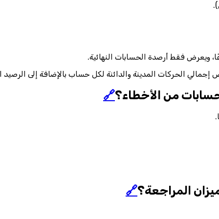
.
🔗
.
🔗