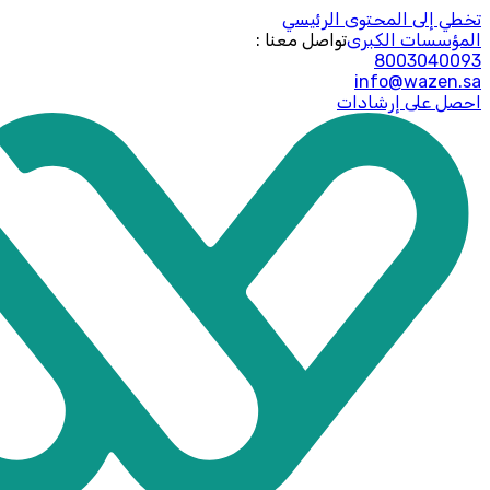
تخطي إلى المحتوى الرئيسي
المؤسسات الكبرى
: تواصل معنا
8003040093
info@wazen.sa
احصل على إرشادات