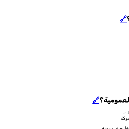
🔗
🔗
ات.
ركة.
 خارجية رسمية.