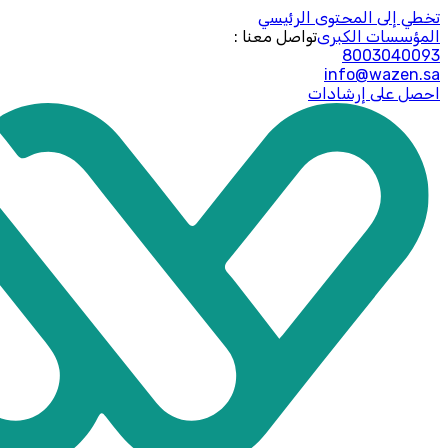
تخطي إلى المحتوى الرئيسي
المؤسسات الكبرى
: تواصل معنا
8003040093
info@wazen.sa
احصل على إرشادات