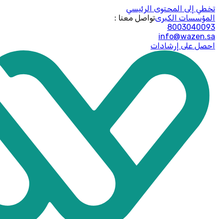
تخطي إلى المحتوى الرئيسي
المؤسسات الكبرى
: تواصل معنا
8003040093
info@wazen.sa
احصل على إرشادات