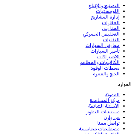
التصنيع والإنتاج
اللوجستيات
إدارة المشاريع
العقارات
المدارس
التخليص الجمركي
النقليات
معارض السيارات
تأجير السيارات
الإشتراكات
الكافيهات والمطاعم
محطات الوقود
الحج والعمرة
الموارد
المدونة
مركز المساعدة
الأسئلة الشائعة
مستندات التطوير
عن وازن
تواصل معنا
مصطلحات محاسبية