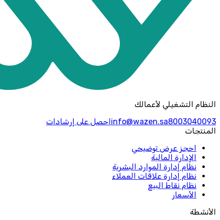
النظام التشغيلي لأعمالك
8003040093
info@wazen.sa
احصل على إرشادات
المنتجات
احجز عرض توضيحي
الإدارة المالية
نظام إدارة الموارد البشرية
نظام إدارة علاقات العملاء
نظام نقاط البيع
الأسعار
الأنشطة