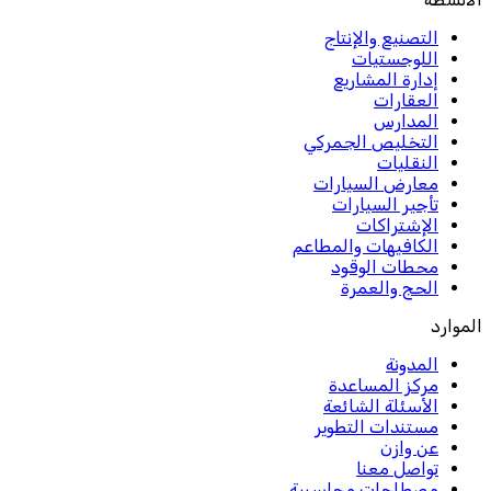
التصنيع والإنتاج
اللوجستيات
إدارة المشاريع
العقارات
المدارس
التخليص الجمركي
النقليات
معارض السيارات
تأجير السيارات
الإشتراكات
الكافيهات والمطاعم
محطات الوقود
الحج والعمرة
الموارد
المدونة
مركز المساعدة
الأسئلة الشائعة
مستندات التطوير
عن وازن
تواصل معنا
مصطلحات محاسبية