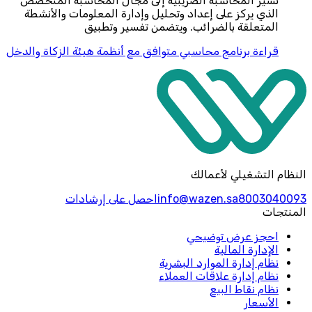
تشير المحاسبة الضريبية إلى مجال المحاسبة المتخصص
الذي يركز على إعداد وتحليل وإدارة المعلومات والأنشطة
المتعلقة بالضرائب. ويتضمن تفسير وتطبيق
قراءة
برنامج محاسبي متوافق مع أنظمة هيئة الزكاة والدخل
النظام التشغيلي لأعمالك
8003040093
info@wazen.sa
احصل على إرشادات
المنتجات
احجز عرض توضيحي
الإدارة المالية
نظام إدارة الموارد البشرية
نظام إدارة علاقات العملاء
نظام نقاط البيع
الأسعار