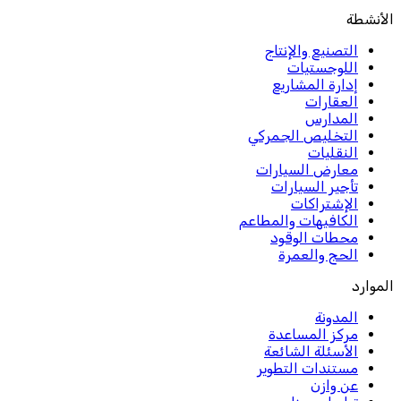
الأنشطة
التصنيع والإنتاج
اللوجستيات
إدارة المشاريع
العقارات
المدارس
التخليص الجمركي
النقليات
معارض السيارات
تأجير السيارات
الإشتراكات
الكافيهات والمطاعم
محطات الوقود
الحج والعمرة
الموارد
المدونة
مركز المساعدة
الأسئلة الشائعة
مستندات التطوير
عن وازن