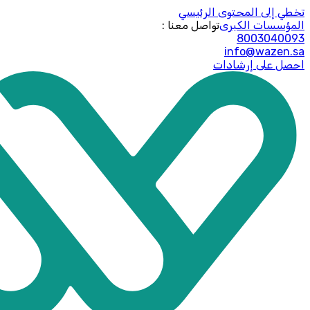
تخطي إلى المحتوى الرئيسي
المؤسسات الكبرى
: تواصل معنا
8003040093
info@wazen.sa
احصل على إرشادات