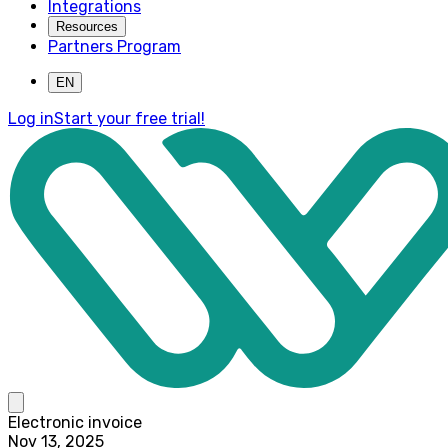
Integrations
Resources
Partners Program
EN
Log in
Start your free trial!
Electronic invoice
Nov 13, 2025