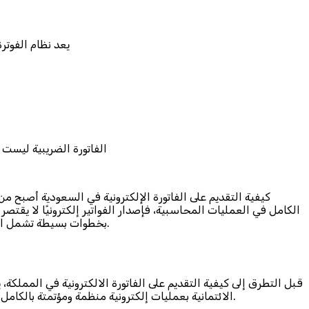
يعد نظام الفوتر
الفاتورة الضريبية ليست
كيفية التقديم على الفاتورة الإلكترونية في السعودية أصبح 
الكامل في العمليات المحاسبية، فإصدار الفواتير إلكترونيًا لا يقتصر
بخطوات بسيطة تشمل التسجيل في منصة الهيئة واختيار نظام إلكتروني معتمد ثم تفعيل إصدار الفواتير الرقمية بما يتوافق مع متطلبات المرحلة الثانية من النظام.
قبل التطرق إلى كيفية التقديم على الفاتورة الالكترونية في المملك
الائتمانية بعمليات إلكترونية منظمة ومؤتمتة بالكامل. يقوم هذا النظام على تبادل البيانات بين البائع والمشتري بصيغة رقمية قياسية، مما يسهل قراءتها ومعالجتها دون الحاجة للتدخل اليدوي.