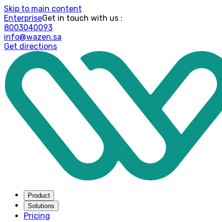
Skip to main content
Enterprise
: Get in touch with us
8003040093
info@wazen.sa
Get directions
Product
Solutions
Pricing