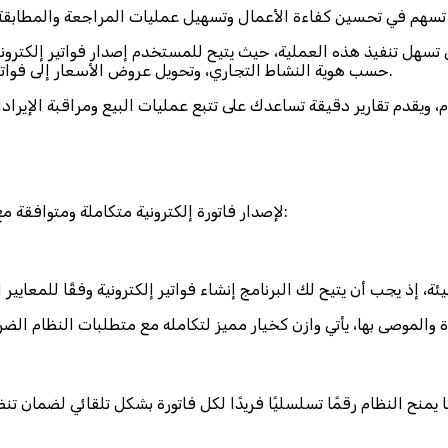
لتي تسهل تنفيذ هذه العملية، حيث يتيح للمستخدم إصدار فواتير إلكترون
حسب هوية النشاط التجاري، وتحويل عروض الأسعار إلى فواتير بمجرد الموافقة عليها، مع دعم خيارات الدفع الجزئي أو بالتقسيط.
ويقدم تقارير دقيقة تساعدك على تتبع عمليات البيع ومراقبة الإيراد
لإصدار فاتورة إلكترونية متكاملة ومتوافقة مع معايير هيئة الزكاة والضريبة والجمارك، يمكن اتباع الخطوات التالية: