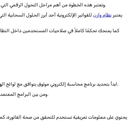
وتعتبر هذه الخطوة من أهم مراحل التحول الرقمي التي تسهم في تحسين كفاءة الأعمال وتسهيل عمليات المراجعة والمطابقة المالية وتسريع استقبال الفواتير ومعالجتها داخل أنظمة المحاسبة.
يعتبر
نظام وازن
للفواتير الإلكترونية أحد أبرز الحلول السحابية ا
كما يمنحك تحكمًا كاملاً في صلاحيات المستخدمين داخل النظام، 
ابدأ بتحديد برنامج محاسبة إلكتروني موثوق يتوافق مع لوائح الهيئة، إذ يجب أن يتيح لك البرنامج إنشاء فواتير إلكترونية وفقًا للمعايير المحددة، مع توفير إمكانيات متنوعة لإدارة بيانات العملاء والمبيعات.
ومن بين البرامج المعتمدة والموصى بها، يأتي وازن كخيار مميز لتكامله مع متطلبات النظام الضريبي السعودي وسهولة استخدامه في مختلف أنواع الأنشطة التجارية.