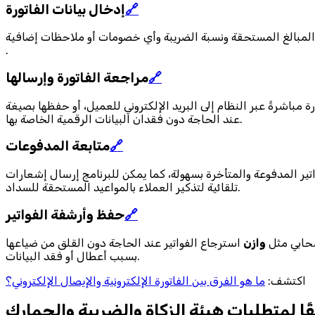
🔗
إدخال بيانات الفاتورة
والمبالغ المستحقة ونسبة الضريبة وأي خصومات أو ملاحظات إضافية.
.
🔗
مراجعة الفاتورة وإرسالها
 البريد الإلكتروني للعميل، أو حفظها بصيغة PDF وإرسالها يدويًا، كما يمكن طباعتها
عند الحاجة دون فقدان البيانات الرقمية الخاصة بها.
🔗
متابعة المدفوعات
فواتير المدفوعة والمتأخرة بسهولة، كما يمكن للبرنامج إرسال إشعارات
تلقائية لتذكير العملاء بالمواعيد المستحقة للسداد.
🔗
حفظ وأرشفة الفواتير
سحابي مثل
وازن
استرجاع الفواتير عند الحاجة دون القلق من ضياعها
بسبب أعطال أو فقد البيانات.
اكتشف:
ما هو الفرق بين الفاتورة الإلكترونية والإيصال الإلكتروني؟
قًا لمتطلبات هيئة الزكاة والضريبة والجمارك