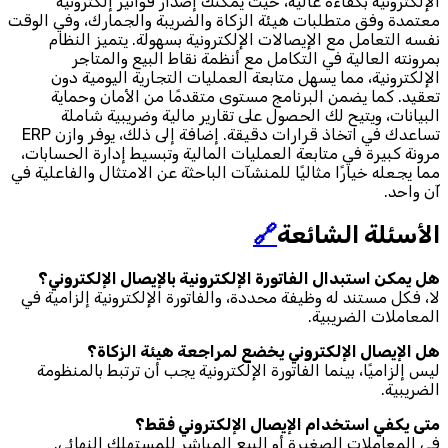
الإلكترونية بكفاءة عالية، حيث يمكنك إصدار فواتير إلكترونية
معتمدة وفق متطلبات هيئة الزكاة والضريبة والجمارك، وفي الوقت
نفسه التعامل مع الإيصالات الإلكترونية بسهولة. يتميز النظام
بمرونته العالية في التكامل مع أنظمة نقاط البيع والمتاجر
الإلكترونية، مما يسهل متابعة العمليات التجارية اليومية دون
تعقيد. كما يضمن البرنامج مستوى متقدمًا من الأمان وحماية
البيانات، ويتيح لك الحصول على تقارير مالية وضريبية شاملة
تساعدك في اتخاذ قرارات دقيقة. إضافة إلى ذلك، يوفر وازن ERP
مرونة كبيرة في متابعة العمليات المالية وتبسيط إدارة الحسابات،
مما يجعله خيارًا مثاليًا للمنشآت الباحثة عن الامتثال والفاعلية في
آن واحد.
الأسئلة الشائعة
🔗
هل يمكن استبدال الفاتورة الإلكترونية بالإيصال الإلكتروني؟
لا، فكل مستند له وظيفة محددة، والفاتورة الإلكترونية إلزامية في
المعاملات الضريبية.
هل الإيصال الإلكتروني يخضع لمراجعة هيئة الزكاة؟
ليس إلزاميًا، بينما الفاتورة الإلكترونية يجب أن ترتبط بالمنظومة
الضريبية.
متى يكفي استخدام الإيصال الإلكتروني فقط؟
في المعاملات الصغيرة أو البيع المباشر للمستهلك النهائي.