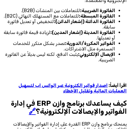
الإلكترونية والمعتمدة:
الفاتورة الضريبية:
للتعاملات بين المنشآت (B2B).
الفاتورة المبسطة:
للتعاملات مع المستهلك النهائي (B2C).
الفاتورة الدائنة (إشعار الدائن):
لتخفيض أو تعديل فاتورة
سابقة.
الفاتورة المدينة (إشعار المدين):
لزيادة قيمة فاتورة سابقة
أو تعديلها.
الفواتير المكررة/الدورية:
تصدر بشكل متكرر للخدمات
المستمرة مثل الاشتراكات.
الإيصال الإلكتروني:
يثبت الدفع، لكنه ليس بديلاً عن الفاتورة
الضريبية.
اقرأ أيضاً:
اصدار فواتير الكترونية عبر الواتس اب لتسهيل
العمليات المالية وتقليل الأخطاء
كيف يساعدك برنامج وازن ERP في إدارة
الفواتير والإيصالات الإلكترونية؟
🔗
يمنحك برنامج وازن ERP القدرة على إدارة الفواتير والإيصالات