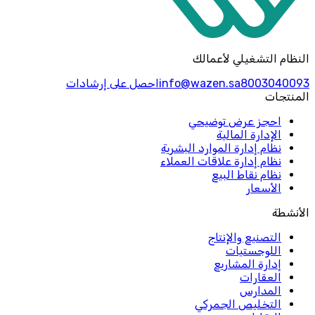
النظام التشغيلي لأعمالك
8003040093
info@wazen.sa
احصل على إرشادات
المنتجات
احجز عرض توضيحي
الإدارة المالية
نظام إدارة الموارد البشرية
نظام إدارة علاقات العملاء
نظام نقاط البيع
الأسعار
الأنشطة
التصنيع والإنتاج
اللوجستيات
إدارة المشاريع
العقارات
المدارس
التخليص الجمركي