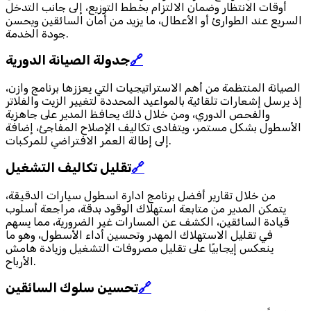
أوقات الانتظار وضمان الالتزام بخطط التوزيع، إلى جانب التدخل
السريع عند الطوارئ أو الأعطال، ما يزيد من أمان السائقين ويحسن
جودة الخدمة.
🔗
جدولة الصيانة الدورية
الصيانة المنتظمة من أهم الاستراتيجيات التي يعززها برنامج وازن،
إذ يرسل إشعارات تلقائية بالمواعيد المحددة لتغيير الزيت والفلاتر
والفحص الدوري، ومن خلال ذلك يحافظ المدير على جاهزية
الأسطول بشكل مستمر، ويتفادى تكاليف الإصلاح المفاجئ، إضافة
إلى إطالة العمر الافتراضي للمركبات.
🔗
تقليل تكاليف التشغيل
من خلال تقارير أفضل برنامج ادارة اسطول سيارات الدقيقة،
يتمكن المدير من متابعة استهلاك الوقود بدقة، مراجعة أسلوب
قيادة السائقين، الكشف عن المسارات غير الضرورية، مما يسهم
في تقليل الاستهلاك المهدر وتحسين أداء الأسطول، وهو ما
ينعكس إيجابيًا على تقليل مصروفات التشغيل وزيادة هامش
الأرباح.
🔗
تحسين سلوك السائقين