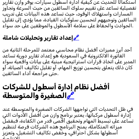
استكمالًا للحديث عن كيفية ادارة اسطول سيارات، يوفر وازن تقارير
تفصيلية تساعد على تقييم سلوك السائقين من حيث السرعة وتجاوز
المسارات واستهلاك الوقود، حيث تساعد هذه البيانات على تدريب
السائقين وتوجيههم لتحسين سلوكيات القيادة، مما يؤدي إلى تقليل
الحوادث والحفاظ على سلامة الأسطول والموظفين على حد سواء.
🔗
إعداد تقارير وتحليلات شاملة
أحد أبرز مميزات أفضل نظام محاسبي معتمد للمرحلة الثانية من
الفاتورة الالكترونية في السعودية هو إعداد تقارير دورية تساعد
المدير على اتخاذ قرارات استراتيجية مبنية على بيانات واقعية سواء
كان ذلك يتعلق بتحسين توزيع المهام، أو تقليل تكاليف الصيانة، أو
حتى مراجعة أداء السائقين.
أفضل نظام إدارة أسطول للشركات
🔗
الصغيرة والمتوسطة
في ظل التحديات التي تواجهها الشركات الصغيرة والمتوسطة عند
إدارة أسطول مركباتها، يعتبر برنامج وازن من أفضل الأدوات التي
تساعد على تبسيط المهام وتحقيق أقصى قدر من الكفاءة، فبفضل
ميزاته المتكاملة، يمنح البرنامج هذه الشركات فرصة لتنظيم
أسطولها بشكل احترافي، وخفض تكاليف التشغيل، وتعزيز
الإنتاجية.