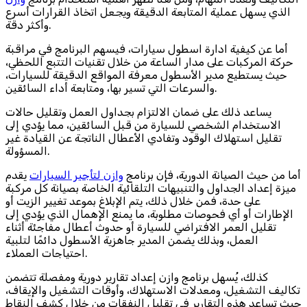
الذي يسهل عملية المتابعة الدقيقة ويجعل اتخاذ القرارات أسرع
وأكثر دقة.
أما عن كيفية ادارة اسطول سيارات، فيسهم البرنامج في مراقبة
حركة المركبات على مدار الساعة من خلال تقنيات التتبع اللحظي،
حيث يستطيع مدير الأسطول معرفة المواقع الدقيقة للسيارات،
والسرعات التي تسير بها، ومتابعة أداء السائقين.
يساعد ذلك على ضمان الالتزام بجداول العمل وتقليل حالات
الاستخدام الشخصي للسيارة من قبل السائقين، مما يؤدي إلى
تقليل استهلاك الوقود وتفادي الأعطال الناتجة عن القيادة غير
المسؤولة.
أما من حيث الصيانة الدورية، فإن برنامج
وازن لتأجير السيارات
يقدم
ميزة إعداد الجداول والتنبيهات التلقائية الخاصة بصيانة كل مركبة
على حدة، فمن خلال ذلك، يتم الإبلاغ بموعد تغيير الزيت أو
الإطارات أو أي فحوصات مطلوبة، ما يمنع الإهمال الذي يؤدي إلى
تقليل العمر الافتراضي للسيارة أو حدوث أعطال مفاجئة أثناء
العمل، وبذلك يضمن المدير جاهزية الأسطول دائمًا لتلبية
احتياجات العملاء.
كذلك، يُسهل برنامج وازن إعداد تقارير دورية ومفصلة تتضمن
تكاليف التشغيل، ومعدلات الاستهلاك، وأوقات التشغيل والإيقاف،
حيث تساعد هذه التقارير في تقليل النفقات من خلال كشف النقاط