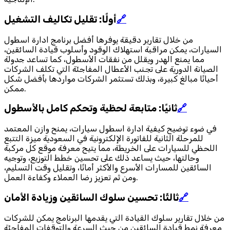
🔗
أولًا: تقليل تكاليف التشغيل
من خلال تقارير دقيقة يوفرها أفضل برنامج ادارة اسطول
السيارات، يمكن مراقبة استهلاك الوقود وأسلوب قيادة السائقين،
مما يمنع الهدر ويقلل من نفقات الأسطول، كما تساعد جدولة
الصيانة الدورية على تجنب الأعطال المفاجئة التي تكلف الشركات
أحيانًا مبالغ كبيرة، وبذلك تستثمر الشركات مواردها بأفضل شكل
ممكن.
🔗
ثانيًا: متابعة لحظية وتحكم كامل بالأسطول
في ضوء توضيح كيفية ادارة اسطول سيارات، يمنح وازن المعتمد
للمرحلة الثانية للفاتورة الإلكترونية في السعودية ميزة التتبع
اللحظي للسيارات على الخريطة، مما يتيح معرفة موقع كل مركبة
وحالتها، حيث يساعد ذلك على تحسين خطط التوزيع، وتوجيه
السائقين للمسارات الأسرع والأكثر أمانًا، وتقليل وقت التسليم،
ومن ثم تعزيز رضا العملاء وكفاءة العمل.
🔗
ثالثًا: تحسين سلوك السائقين وزيادة الأمان
من خلال تقارير سلوك القيادة التي يقدمها البرنامج يمكن للشركات
معرفة نمط قيادة السائقين من حيث السرعة والتوقفات المفاجئة