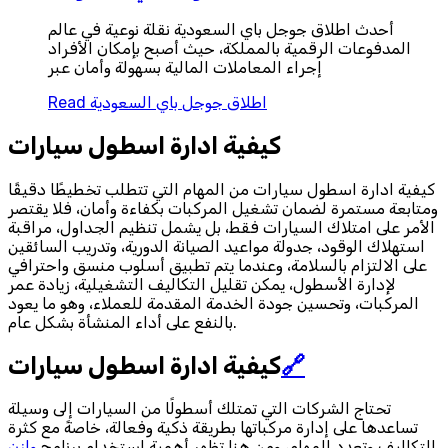
أحدث اطلاق جوجل باي السعودية نقلة نوعية في عالم
المدفوعات الرقمية بالمملكة، حيث أصبح بإمكان الأفراد
إجراء المعاملات المالية بسهولة وأمان عبر
اطلاق جوجل باي السعودية
Read
كيفية ادارة اسطول سيارات
كيفية ادارة اسطول سيارات من المهام التي تتطلب تخطيطًا دقيقًا
ومتابعة مستمرة لضمان تشغيل المركبات بكفاءة وأمان، فلا يقتصر
الأمر على امتلاك السيارات فقط، بل يشمل تنظيم الجداول، مراقبة
استهلاك الوقود، جدولة مواعيد الصيانة الدورية، وتدريب السائقين
على الالتزام بالسلامة، وعندما يتم تطبيق أسلوب منسق واحترافي
لإدارة الأسطول، يمكن تقليل التكاليف التشغيلية، زيادة عمر
المركبات، وتحسين جودة الخدمة المقدمة للعملاء، وهو ما يعود
بالنفع على أداء المنشأة بشكل عام.
🔗
كيفية ادارة اسطول سيارات
تحتاج الشركات التي تمتلك أسطولًا من السيارات إلى وسيلة
تساعدها على إدارة مركباتها بطريقة ذكية وفعالة، خاصةً مع كثرة
التكاليف وتعدد المهام، ومن هنا تظهر أهمية استخدام برنامج
وازن