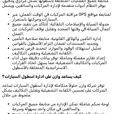
متابعة جميع العمليات المتعلقة بأسطولها بشكل مركزي ودقيق.
يوفر النظام أدوات متقدمة لإدارة المركبات والسائقين، ويشمل:
مراقبة المركبات في الوقت الفعلي: عبر GPS لمتابعة مواقع
السيارات وحركتها باستمرار.
جدولة الصيانة والإصلاحات التلقائية: للتأكد من تنفيذ جميع
أعمال الصيانة في وقتها المحدد وتقليل توقف المركبات عن
العمل.
إدارة التأمين والوثائق القانونية: متابعة صلاحية التأمين
وتجديد المستندات لضمان التزام الأسطول بالقوانين.
تحليل استهلاك الوقود والموارد: لتحديد فرص تحسين
الكفاءة التشغيلية وخفض التكاليف.
إعداد تقارير مفصلة وشاملة: توفر بيانات دقيقة حول أداء
المركبات والتكاليف التشغيلية، مما يسهل اتخاذ القرارات
الاستراتيجية المتعلقة بالأسطول.
كيف يساعد وازن على ادارة اسطول السيارات؟
توفر شركة وازن حلولاً متكاملة لإدارة أسطول السيارات تساعد
الشركات على تحسين الكفاءة التشغيلية وتقليل التكاليف بشكل
ملحوظ، من خلال:
لوحة تحكم شاملة: تمكن الإدارة من متابعة جميع المركبات
والسائقين في مكان واحد بسهولة وسرعة.
تنبيهات الصيانة الدورية والإصلاحات: لضمان تنفيذ جميع