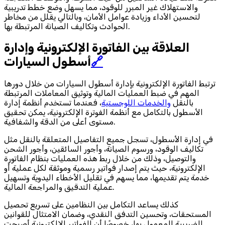
والاستهلاك غير المبرر للوقود، مما يسهل وضع خطط تدريبية
لتحسين الأداء وزيادة عوامل الأمان، وبالتالي يقلل من مخاطر
الحوادث وتكاليف الصيانة المرتبطة بها.
العلاقة بين الفاتورة الإلكترونية وإدارة
🔗
أسطول السيارات
ترتبط الفاتورة الإلكترونية بإدارة أسطول السيارات من خلال دورها
المهم في ضبط العمليات المالية وتوثيق المعاملات المرتبطة
بالنقل
والخدمات اللوجستية
، فعندما تستخدم أنظمة إدارة
الأسطول بالتكامل مع أنظمة الفوترة الإلكترونية، يمكن تحقيق
مستوى أعلى من الدقة والشفافية.
في إدارة الأسطول، تسجل جميع التفاصيل المتعلقة بالنقل مثل
تكاليف الوقود، ورسوم الصيانة، وأجور السائقين، وأجور الشحن
والتوصيل، وذلك من خلال ربط هذه العمليات بنظام الفاتورة
الإلكترونية، حيث يتم إصدار فواتير رسمية وموثقة لكل عملية أو
خدمة يتم تقديمها، مما يسهم في تقليل الأخطاء اليدوية وتسهيل
عملية التدقيق والمراجعة المالية.
كذلك يساعد التكامل بين النظامين على تسريع تحصيل
المستحقات، وتحسين التدفق النقدي، وضمان الامتثال للقوانين
الضريبية المعمول بها، خصوصًا أن الفواتير الإلكترونية أصبحت