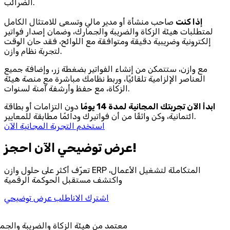
الضرائب.
إذا كنت
صاحب منشأة أو مدير مالي وتسعى للامتثال الكامل
لمتطلبات هيئة الزكاة والضريبة والجمارك، وضمان إصدار فواتير
إلكترونية وضريبية دقيقة ومتوافقة مع اللوائح، فقد حان الوقت
لتجربة نظام وازن.
مع وازن، ستتمكن من إنشاء الفواتير بضغطة زر، وإضافة جميع
العناصر الإلزامية تلقائيًا، وربط نظامك مباشرة مع منصة هيئة
الزكاة، مع حفظ وأرشفة آمنة لسنوات.
ابدأ الآن تجربتك المجانية لمدة 14 يومًا
دون التزامات أو بطاقة
ائتمانية، وكن واثقًا من أن فواتيرك ودائمًا مطابقة للمعايير.
استخدم التجربة المجانية الآن
احجز‎ عرض توضيحي الآن!
تعرّف أكثر على حلول وازن ERP المتكاملة لتشغيل الأعمال،
واكتشف مستقبل الحوكمة الرقمية
اشترك الان
اطلب عرض توضيحي
معتمد من هيئة الزكاة والض