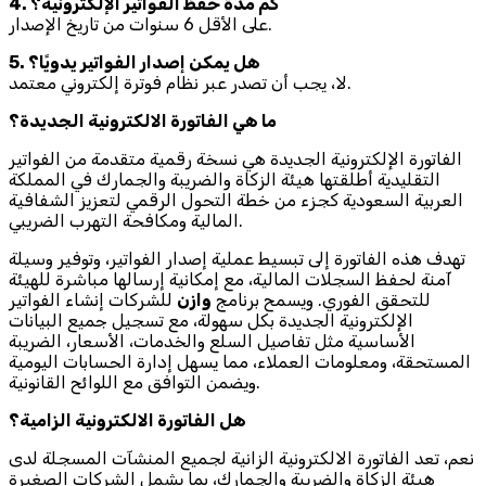
4. كم مدة حفظ الفواتير الإلكترونية؟
على الأقل 6 سنوات من تاريخ الإصدار.
5. هل يمكن إصدار الفواتير يدويًا؟
لا، يجب أن تصدر عبر نظام فوترة إلكتروني معتمد.
ما هي الفاتورة الالكترونية الجديدة؟
الفاتورة الإلكترونية الجديدة هي نسخة رقمية متقدمة من الفواتير
التقليدية أطلقتها هيئة الزكاة والضريبة والجمارك في المملكة
العربية السعودية كجزء من خطة التحول الرقمي لتعزيز الشفافية
المالية ومكافحة التهرب الضريبي.
تهدف هذه الفاتورة إلى تبسيط عملية إصدار الفواتير، وتوفير وسيلة
آمنة لحفظ السجلات المالية، مع إمكانية إرسالها مباشرة للهيئة
للتحقق الفوري. ويسمح برنامج
وازن
للشركات إنشاء الفواتير
الإلكترونية الجديدة بكل سهولة، مع تسجيل جميع البيانات
الأساسية مثل تفاصيل السلع والخدمات، الأسعار، الضريبة
المستحقة، ومعلومات العملاء، مما يسهل إدارة الحسابات اليومية
ويضمن التوافق مع اللوائح القانونية.
هل الفاتورة الالكترونية الزامية؟
نعم، تعد الفاتورة الالكترونية الزانية لجميع المنشآت المسجلة لدى
هيئة الزكاة والضريبة والجمارك، بما يشمل الشركات الصغيرة