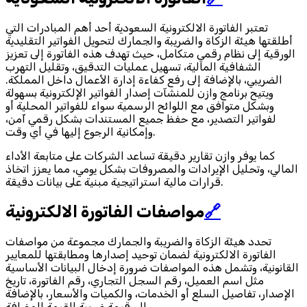
تعتبر الفاتورة الالكترونية السعودية أحد أهم المبادرات التي
أطلقتها هيئة الزكاة والضريبة والجمارك لتحويل الفواتير التقليدية
الورقية إلى نظام رقمي متكامل، حيث تهدف هذه الفاتورة إلى تعزيز
الشفافية المالية، تسهيل عمليات التدقيق، وتقليل التهرب
الضريبي، بالإضافة إلى رفع كفاءة إدارة الأعمال داخل المملكة.
ويتيح برنامج وازن للمنشآت إصدار الفواتير الإلكترونية بسهولة
وبشكل متوافق مع اللوائح الرسمية سواء للفواتير المحلية أو
لفواتير التصدير، مع حفظ جميع المستندات بشكل رقمي آمن،
وإمكانية الرجوع إليها في أي وقت.
كما يوفر وازن تقارير دقيقة تساعد الشركات على متابعة الأداء
المالي، وتحليل الإيرادات والمصروفات بشكل يومي، مما يعزز اتخاذ
قرارات مالية استراتيجية مبنية على بيانات دقيقة.
🔗
مواصفات الفاتورة الالكترونية
تحدد هيئة الزكاة والضريبة والجمارك مجموعة من مواصفات
الفاتورة الالكترونية لضمان توحيد إصدارها ومطابقتها للمعايير
القانونية، وتشمل هذه المواصفات ضرورة إدخال البيانات الأساسية
مثل اسم العميل، رقم السجل التجاري، رقم الفاتورة، تاريخ
الإصدار، تفاصيل السلع أو الخدمات، والكميات والأسعار، بالإضافة
إلى قيمة ضريبة القيمة المضافة.