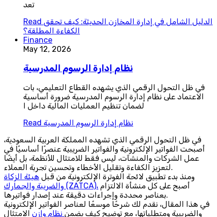
تعد
الدليل الشامل في إدارة المخازن الحديثة: كيف تحقق
Read
الكفاءة المطلقة؟
Finance
May 12, 2026
نظام إدارة الرسوم المدرسية
في ظل التحول الرقمي الذي يشهده القطاع التعليمي، بات
الاعتماد على نظام إدارة الرسوم المدرسية ضرورة أساسية
لضمان تنظيم العمليات المالية داخل ا
نظام إدارة الرسوم المدرسية
Read
في ظل التحول الرقمي الذي تشهده المملكة العربية السعودية،
أصبحت الفواتير الإلكترونية والفواتير الضريبية عنصرًا أساسيًا في
عمل الشركات والمنشآت، ليس فقط للامتثال للأنظمة، بل أيضًا
لتعزيز الكفاءة وتقليل الأخطاء وتحسين تجربة العملاء.
ومنذ بدء تطبيق لائحة الفوترة الإلكترونية من قبل
هيئة الزكاة
أصبح على كل منشأة الالتزام
والضريبة والجمارك (ZATCA)،
بعناصر محددة وإجراءات دقيقة عند إصدار فواتيرها.
في هذا المقال، نقدم لك شرحًا موسعًا لعناصر الفواتير الإلكترونية
والضريبية ومتطلباتها، مع توضيح كيف يضمن
نظام وازن
الامتثال