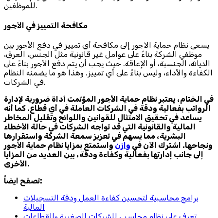
للموظفين.
مكافحة التمييز في الأجور
يسعى نظام حماية الاجور إلى مكافحة أي تمييز في دفع الأجور بين
موظفي الشركة بناءً على عوامل غير قانونية مثل الجنس، العرق،
الديانة، الجنسية، أو الإعاقة. حيث يجب أن يتم دفع الأجور بناءً على
الكفاءة والأداء، وليس بناءً على أي تمييز. وهذا هو ما يضمنه النظام
في الشركات.
في الختام، يعتبر نظام حماية الأجور المؤتمت أداة ضرورية لإدارة
الرواتب بفعالية ودقة في الشركات العاملة في أي قطاع. كما أنه
يساعد في تحقيق الامتثال للقوانين واللوائح وتقليل المخاطر
المالية والقانونية التي قد تواجه الشركات في حالة الأخطاء
البشرية، مما يسهم في تعزيز سمعة الشركة واستقرارها
ونجاحها. اشترك الآن في
وازن
واستمتع بمزايا نظام حماية الأجور
إلى جانب إدارتها بفعالية وكفاءة ودقة، بين العديد من المزايا
الأخرى.
تصفح ايضاً:
برامج محاسبية لتحسين كفاءة العمل ودقة التسجيلات
المالية
تعرف على نظام محاسبي للشركات الصغيرة والقطاعات