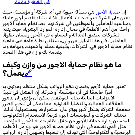
في القاهرة 2023
إن
حماية الأجور
هي مسألة حيوية في أي شركة أو مؤسسة، حيث
يتعين على الشركات وأصحاب الأعمال بلا استثناء تقديم أجور عادلة
ومناسبة للعاملين والموظفين في شركاتهم. يعد نظام حماية الأجور
واحدًا من أهم الأنظمة في مجال إدارة الموارد البشرية، حيث يتيح
للشركات تحقيق العدالة والمساواة في الأجور وضمان حقوق
العاملين. في هذا الدليل من وازن، سنلقي نظرة عامة على ماهية
نظام حماية الاجور في الشركات، وكيفية عمله، وأهميته، ومهامه وما
يقدمه لك وازن في هذا الصدد.
ما هو نظام حماية الاجور من وازن وكيف
🔗
يعمل؟
تعتبر حماية الأجور وضمان دفع الرواتب بشكل منتظم وموثوق به
أمرًا حاسمًا في أي مؤسسة أو شركة. إن الفشل في تلبية
الالتزامات المالية تجاه الموظفين يمكن أن يؤدي إلى تدهور
العلاقات العمالية والقضايا القانونية، مما يمكن أن يُلحق الضرر
بسمعة الشركة بشكل كبير ويؤثر على استقرارها ومستقبلها. لذلك،
تمتلك الشركات والمؤسسات اليوم فرصة لاستخدام التكنولوجيا
لتحسين إدارة حماية الأجور من خلال نظام حماية الأجور المؤتمت،
مثل الذي نقدمه في وازن. نظام حماية الاجور هو نوع من الأنظمة
البرمجية والتكنولوجية التي تهدف إلى تبسيط وتسهيل إدارة الرواتب