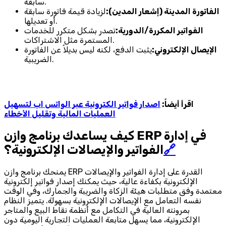
سابقة.
الفاتورة المدينة (إشعار المدين):
لزيادة قيمة فاتورة سابقة
أو تعديلها.
الفواتير المكررة/الدورية:
تصدر بشكل متكرر للخدمات
المستمرة مثل الاشتراكات.
الإيصال الإلكتروني:
يثبت الدفع، لكنه ليس بديلاً عن الفاتورة
الضريبية.
اقرأ أيضاً:
اصدار فواتير الكترونية عبر الواتس اب لتسهيل
العمليات المالية وتقليل الأخطاء
كيف يساعدك برنامج وازن ERP في إدارة
🔗
الفواتير والإيصالات الإلكترونية؟
يمنحك برنامج وازن ERP القدرة على إدارة الفواتير والإيصالات
الإلكترونية بكفاءة عالية، حيث يمكنك إصدار فواتير إلكترونية
معتمدة وفق متطلبات هيئة الزكاة والضريبة والجمارك، وفي الوقت
نفسه التعامل مع الإيصالات الإلكترونية بسهولة. يتميز النظام
بمرونته العالية في التكامل مع أنظمة نقاط البيع والمتاجر
الإلكترونية، مما يسهل متابعة العمليات التجارية اليومية دون