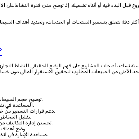
لبدء فيه أو أثناء تشغيله، إذ توضح مدى قدرة النشاط على الاستمرار
دقة تتعلق بتسعير المنتجات أو الخدمات، وتحديد أهداف المبيعات، و

 تساعد أصحاب المشاريع على فهم الوضع الحقيقي للنشاط التجاري وا
الأدنى من المبيعات المطلوب لتحقيق الاستقرار المالي دون خسائر،
توضيح حجم المبيعات اللازم لتغطية التكاليف الثابتة والمتغيرة دون تحقيق خسارة.
المساعدة في تقييم جدوى المشروع قبل إطلاقه أو عند التوسع في نشاط جديد.
دعم قرارات التسعير من خلال معرفة السعر المناسب الذي يضمن تحقيق التوازن المالي.
تقليل المخاطر المالية عبر التخطيط المسبق ومعرفة نقاط الضعف المحتملة.
تحسين إدارة التكاليف من خلال تحديد البنود التي تؤثر بشكل مباشر على ربحية المشروع.
وضع أهداف بيعية واقعية مبنية على أرقام دقيقة وليست تقديرات عشوائية.
مساعدة الإدارة في اتخاذ قرارات استراتيجية مثل التوسع أو تقليص النشاط بثقة أكبر.