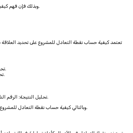
وبذلك فإن فهم كيفية حساب نقطة التعادل للمشروع تعتبر خطوة محورية في التخطيط المالي السليم وبناء مشروع قادر على الاستمرار والنمو في بيئة تنافسية.
تعتمد كيفية حساب نقطة التعادل للمشروع على تحديد العلاقة ب
تحديد التكاليف الثابتة: وهي المصروفات التي لا تتغير بتغير حجم الإنتاج أو المبيعات مثل الإيجار، الرواتب، التأمين، والمصاريف الإدارية.
تحديد التكاليف المتغيرة للوحدة الواحدة: وتشمل التكاليف التي ترتبط مباشرة بالإنتاج أو البيع مثل المواد الخام، التغليف، والعمولات.
تحليل النتيجة: الرقم الناتج يوضح عدد الوحدات التي يجب بيعها للوصول إلى نقطة التعادل، ويمكن استخدامه لوضع أهداف المبيعات واتخاذ قرارات التسعير.
وبالتالي كيفية حساب نقطة التعادل للمشروع، يصبح لدى صاحب المشروع أداة قوية لتقييم الأداء المالي، وتقليل المخاطر، وبناء خطط واقعية تضمن استقرار المشروع وقدرته على النمو.