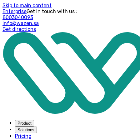
Skip to main content
Enterprise
: Get in touch with us
8003040093
info@wazen.sa
Get directions
Product
Solutions
Pricing