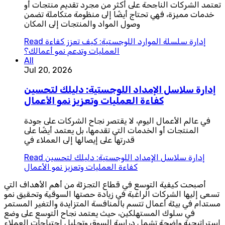
تعتمد الشركات الناجحة على أكثر من مجرد تقديم منتجات أو
خدمات مميزة، فهي تحتاج أيضًا إلى منظومة متكاملة تضمن
وصول المواد والمنتجات إلى المكان
إدارة سلسلة الموارد اللوجستية: كيف تعزز كفاءة
Read
العمليات وتدعم نمو أعمالك؟
All
Jul 20, 2026
إدارة سلاسل الإمداد اللوجستية: دليلك لتحسين
كفاءة العمليات وتعزيز نمو الأعمال
في عالم الأعمال اليوم، لا يقتصر نجاح الشركات على جودة
المنتجات أو الخدمات التي تقدمها، بل يعتمد أيضًا على
قدرتها على إيصالها إلى العملاء في
إدارة سلاسل الإمداد اللوجستية: دليلك لتحسين
Read
كفاءة العمليات وتعزيز نمو الأعمال
أصبحت كيفية التوسع في قطاع التجزئة من أهم الأهداف التي
تسعى إليها الشركات الراغبة في زيادة حصتها السوقية وتحقيق نمو
مستدام في بيئة أعمال تتسم بالمنافسة المتزايدة والتغير المستمر
في سلوك المستهلكين، حيث يعتمد نجاح التوسع على وضع
استراتيجية واضحة تشمل دراسة السوق وتحليل احتياجات العملاء