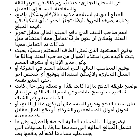
في السجل التجاري؛ حيث يُسهم ذلك في تعزيز الثقة
والشفافية بالنسبة إلى العميل.
المبلغ الذي تم استلامه مكتوب بالأرقام وبشكل واضح،
وكتابته بصيغة الحروف أيضًا؛ تجنبًا لحدوث أي تشكيك في
قيمة المبلغ.
اسم صاحب السند الذي دفع المبلغ المالي مقابل تحرير
السند، ويُمكن أن يكون طرف تتعامل معه المنشأة، مثل
شركات تم التعامل معها.
توقيع المستفيد الذي يُمثل الطرف المستلِم رسميًا؛ بحيث
يثبت تأكيده على استلام الأموال من صاحب السند، وغالبًا ما
يكون مدير الإدارة أو مشرف القسم.
توقيع المحاسب المالي الذي استلم السند في الشركة أو
العمل التجاري، ولا يُمكن استبداله بتوقيع أي شخص آخر
حتى المدير نفسه.
توضيح طريقة الدفع ما إذا كانت نقدًا أو شيك، وفي حال كانت
شيك يجب توضيح بياناته، وهي اسم البنك الذي تم إصدار
الشيك منه ورقم الشيك.
بيان سبب الدفع وتحرير السند، مثل أن يكون مقابل البيع، أو
تحويل أموال للمساهمين والشركاء، أو دفع المال مقابل
خدمة معينة.
توضيح بيانات الحساب المالية الخاصة بالعميل، وهي ما
تشمل المبالغ المالية التي سددها سابقًا، والمديونات التي
يجب عليه سدادها لكنه لم يدفعها بعد.