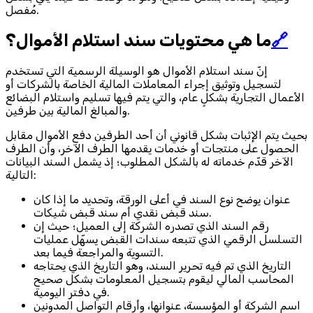
مُفصل.
🔗
ما هي محتويات سند استلام الأموال؟
إنّ سند استلام الأموال هو الوسيلة الرسمية التي تستخدم
لتسجيل وتوثيق إجراء المعاملات المالية الخاصة بالشركات أو
الأعمال التجارية بشكلٍ عام، والتي يتم فيها تسليم واستلام البضائع
والمبالغ المالية بين طرفين.
بحيث يتم الإثبات بشكل قانوني أن أحد الطرفين دفع الأموال مقابل
الحصول على منتجات أو خدمات يقدمها الطرف الآخر، وأن الطرف
الآخر قدّم خدماته له بالشكل المطلوب؛ إذ يشمل السند البيانات
التالية:
عنوان يوضح نوع السند في أعلى الورقة، وتحديد ما إذا كان
سند قبض نقدي أم سند قبض شيكات.
رقم السند الذي تصدره الشركة إلى العميل؛ حيث إن
التسلسل الرقمي الذي تتبعه سندات القبض يسهّل عمليات
التسوية والمراجعة فيما بعد.
التاريخ الذي تم فيه تحرير السند، وهو التاريخ الذي يحتاجه
المحاسب المالي ليقوم بتسجيل المعلومات بشكل صحيح
في دفتر اليومية.
اسم الشركة أو المؤسسة، عنوانها، وأرقام التواصل المدونين