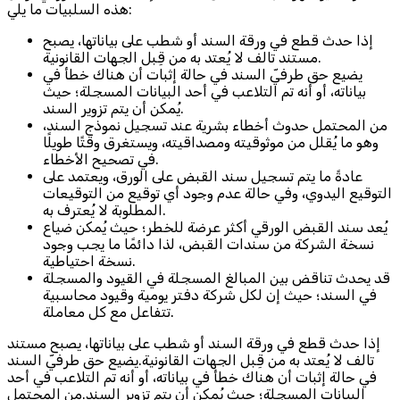
هذه السلبيات ما يلي:
إذا حدث قطع في ورقة السند أو شطب على بياناتها، يصبح
مستند تالف لا يُعتد به من قِبل الجهات القانونية.
يضيع حق طرفيّ السند في حالة إثبات أن هناك خطأ في
بياناته، أو أنه تم التلاعب في أحد البيانات المسجلة؛ حيث
يُمكن أن يتم تزوير السند.
من المحتمل حدوث أخطاء بشرية عند تسجيل نموذج السند،
وهو ما يُقلل من موثوقيته ومصداقيته، ويستغرق وقتًا طويلًا
في تصحيح الأخطاء.
عادةً ما يتم تسجيل سند القبض على الورق، ويعتمد على
التوقيع اليدوي، وفي حالة عدم وجود أي توقيع من التوقيعات
المطلوبة لا يُعترف به.
يُعد سند القبض الورقي أكثر عرضة للخطر؛ حيث يُمكن ضياع
نسخة الشركة من سندات القبض، لذا دائمًا ما يجب وجود
نسخة احتياطية.
قد يحدث تناقض بين المبالغ المسجلة في القيود والمسجلة
في السند؛ حيث إن لكل شركة دفتر يومية وقيود محاسبية
تتفاعل مع كل معاملة.
إذا حدث قطع في ورقة السند أو شطب على بياناتها، يصبح مستند
تالف لا يُعتد به من قِبل الجهات القانونية.يضيع حق طرفيّ السند
في حالة إثبات أن هناك خطأ في بياناته، أو أنه تم التلاعب في أحد
البيانات المسجلة؛ حيث يُمكن أن يتم تزوير السند.من المحتمل