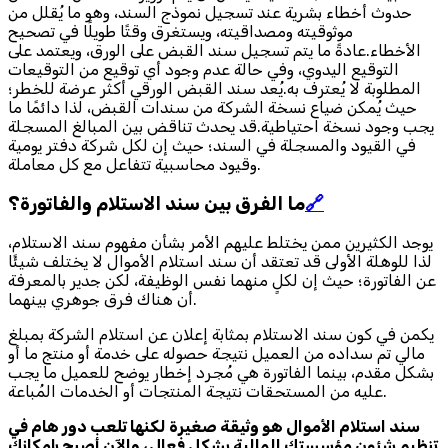
حدوث أخطاء بشرية عند تسجيل نموذج السند، وهو ما يُقلل من
موثوقيته ومصداقيته، ويستغرق وقتًا طويلًا في تصحيح
الأخطاء.عادةً ما يتم تسجيل سند القبض على الورق، ويعتمد على
التوقيع اليدوي، وفي حالة عدم وجود أي توقيع من التوقيعات
المطلوبة لا يُعترف به.يُعد سند القبض الورقي أكثر عرضة للخطر؛
حيث يُمكن ضياع نسخة الشركة من سندات القبض، لذا دائمًا ما
يجب وجود نسخة احتياطية.قد يحدث تناقض بين المبالغ المسجلة
في القيود والمسجلة في السند؛ حيث إن لكل شركة دفتر يومية
وقيود محاسبية تتفاعل مع كل معاملة.
🔗
ما الفرق بين سند الاستلام والفاتورة؟
يوجد الكثيرين ممن يختلط عليهم الأمر بشأن مفهوم سند الاستلام،
لذا للوهلة الأولى قد تعتقد أن سند استلام الأموال لا يختلف شيئًا
عن الفاتورة؛ حيث إن لكلٍ منهما نفس الوظيفة، لكن جدير بالمعرفة
أن هناك فرق جوهري بينهما.
يكمن في كون سند الاستلام بمثابة إعلان عن استلام الشركة بمبلغ
مالي تم سداده من العميل نتيجة حصوله على خدمة أو منتج ما أو
بشكل مقدم، بينما الفاتورة هي مُجرد إخطار يوضح للعميل ما يجب
عليه من المستحقات نتيجة المنتجات أو الخدمات المُباعة.
سند استلام الأموال هو وثيقة صغيرة لكنها تلعب دور هام في
تنظيم شئون مؤسستك المالية بشكل فعال، والآن أصبح بإمكانك