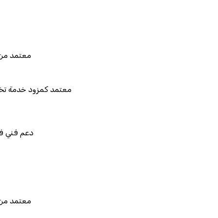
قابل للربط والتخصي
معتمد من هيئة الزكاة والضري
معتمد كمزود خدمة تخطيط موارد المؤسس
دعم فني في استيراد بيانات ن
قابل للربط والتخصي
معتمد من هيئة الزكاة والضري