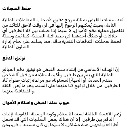
حفظ السجلات
تُعد سندات القبض بمثابة مرجع دقيق لأصحاب المعاملات المالية
التامة؛ بحيث يُمكنهم الرجوع إليها في أي وقت لاحق للتأكد من
تفاصيل عملية دفع الأموال، لا سيّما إذا حدثت بين كلا الطرفين أي
خلافات أو شكك أحدهما في مصداقية العملية، كما يُعد وسيلة
لحفظ سجلات التدفقات النقدية بدقة، مما يساعد على نجاح إدارة
الشئون المالية.
توثيق الدفع
إنّ الهدف الأساسي من إنشاء سند القبض هو توثيق دفع المبالغ
المالية الذي يتم بين طرفين وتأكيد استلامه من قِبل الشخص
مقدم الخدمة أو الجهة المسئولة، مع مراعاة إثبات حقوق كلا
الطرفين، من خلال توقيع كلًا منهما على السند، وهو ما يُعزز الثقة
والشفافية بينهما.
عيوب سند القبض واستلام الأموال
رُغم الأهمية البالغة لسند الاستلام وكونه الوسيلة القانونية لإثبات
الدفع بين طرفين، إلا أن هناك بعض السلبيات التي قد تجعل
أطرافه يواجهون عِدة مشاكل، لا سيّما إن كان مستند ورقي، ومن