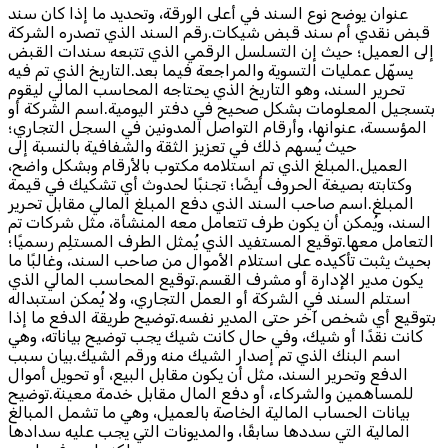
عنوان يوضح نوع السند في أعلى الورقة، وتحديد ما إذا كان سند
قبض نقدي أم سند قبض شيكات.رقم السند الذي تصدره الشركة
إلى العميل؛ حيث إن التسلسل الرقمي الذي تتبعه سندات القبض
يسهّل عمليات التسوية والمراجعة فيما بعد.التاريخ الذي تم فيه
تحرير السند، وهو التاريخ الذي يحتاجه المحاسب المالي ليقوم
بتسجيل المعلومات بشكل صحيح في دفتر اليومية.اسم الشركة أو
المؤسسة، عنوانها، وأرقام التواصل المدونين في السجل التجاري؛
حيث يُسهم ذلك في تعزيز الثقة والشفافية بالنسبة إلى
العميل.المبلغ الذي تم استلامه مكتوب بالأرقام وبشكل واضح،
وكتابته بصيغة الحروف أيضًا؛ تجنبًا لحدوث أي تشكيك في قيمة
المبلغ.اسم صاحب السند الذي دفع المبلغ المالي مقابل تحرير
السند، ويُمكن أن يكون طرف تتعامل معه المنشأة، مثل شركات تم
التعامل معها.توقيع المستفيد الذي يُمثل الطرف المستلِم رسميًا؛
بحيث يثبت تأكيده على استلام الأموال من صاحب السند، وغالبًا ما
يكون مدير الإدارة أو مشرف القسم.توقيع المحاسب المالي الذي
استلم السند في الشركة أو العمل التجاري، ولا يُمكن استبداله
بتوقيع أي شخص آخر حتى المدير نفسه.توضيح طريقة الدفع ما إذا
كانت نقدًا أو شيك، وفي حال كانت شيك يجب توضيح بياناته، وهي
اسم البنك الذي تم إصدار الشيك منه ورقم الشيك.بيان سبب
الدفع وتحرير السند، مثل أن يكون مقابل البيع، أو تحويل أموال
للمساهمين والشركاء، أو دفع المال مقابل خدمة معينة.توضيح
بيانات الحساب المالية الخاصة بالعميل، وهي ما تشمل المبالغ
المالية التي سددها سابقًا، والمديونات التي يجب عليه سدادها