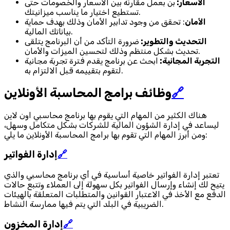
الأسعار:
بن بعمل مقارنة بين الأسعار والخصومات حتى
تستطيع اختيار ما يناسب ميزانيتك.
الأمان
: تحقق من وجود تدابير الأمان وذلك بهدف حماية
بياناتك المالية.
التحديث والتطوير:
ضرورة التأكد من أن البرنامج يتلقى
تحديث بشكل منتظم وذلك لتحسين الميزات والأمان.
التجربة المجانية:
ابحث عن برنامج يقدم فترة تجربة مجانية
لتقوم بتقييمه قبل الالتزام به.
🔗
وظائف برامج المحاسبة الأونلاين
هناك الكثير من المهام التي يقوم بها برنامج محاسبي اون لاين
ليساعد في إدارة الشؤون المالية للشركات بشكل متكامل وسهل،
ومن أبرز المهام التي تقوم بها برامج المحاسبة الأونلاين ما يلي:
🔗
إدارة الفواتير
تعتبر إدارة الفواتير خاصية أساسية في أي برنامج محاسبي والذي
يتيح لك إنشاء وإرسال الفواتير بكل سهولة إلى العملاء وتتبع حالات
الدفع مع الأخذ في الاعتبار القوانين والمتطلبات المتعلقة بالهيئات
الضريبية في البلد التي يتم فيها ممارسة النشاط.
🔗
إدارة المخزون