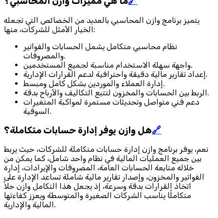
🔗
ما هي مميزات وازن المحاسبي؟
يتميز برنامج وازن المحاسبي بالعديد من الخصائص التي تجعله
الخيار الأمثل للشركات، منها:
نظام محاسبي متكامل يشمل الحسابات والفواتير
والمصروفات.
واجهة سهلة الاستخدام مناسبة لجميع المستخدمين.
إعداد تقارير مالية دقيقة واحترافية لدعم القرارات الإدارية.
إدارة العملاء والموردين بشكل كامل ومبسط.
الربط بين الحسابات والمخزون لتتبع التكاليف والأرباح بدقة.
دعم فني متواصل وتحديثات مستمرة لمواكبة المتغيرات
السوقية.
🔗
هل وازن يوفر إدارة حسابات متكاملة؟
نعم، يوفر برنامج وازن إدارة حسابات متكاملة للشركات، حيث يربط
بين جميع العمليات المالية في نظام واحد شامل، كما يمكن من
خلاله متابعة الحسابات العامة، المصروفات والإيرادات، إدارة
الفواتير والمخزون، وإصدار تقارير مالية شاملة تساعد الإدارة على
اتخاذ القرارات بدقة وسرعة، إذ يجعل هذا التكامل وازن حلاً
متكاملًا يناسب الشركات الصغيرة والمتوسطة ويعزز كفاءتها
المالية والإدارية.