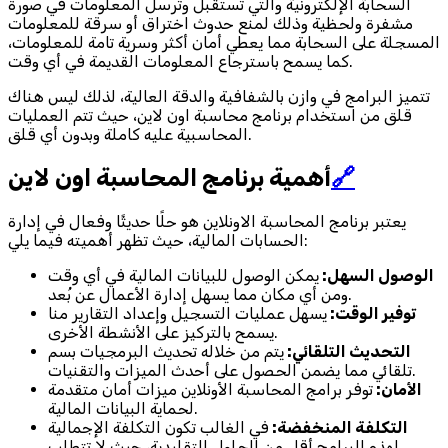
السحابة الإلكترونية والتي تستقبل وترسل المعلومات في صورة
مشفرة ولحظية وذلك لمنع حدوث اختراق أو سرقة للمعلومات
المسجلة على السحابة مما يعطي أمان أكثر وسرية تامة للمعلومات،
كما يسمح باسترجاع المعلومات القديمة في أي وقت.
تتميز البرامج في وازن بالشفافية والدقة العالية، لذلك ليس هناك
قلق من استخدام برنامج محاسبة اون لاين، حيث تتم العمليات
المحاسبية عليه كاملة وبدون أي قلق.
🔗
أهمية برنامج المحاسبة اون لاين
يعتبر برنامج المحاسبة الاونلاين هو حلًا حديثًا وفعال في إدارة
الحسابات المالية، حيث تظهر أهميته فيما يلي:
الوصول السهل:
يمكن الوصول للبيانات المالية في أي وقت
ومن أي مكان مما يسهل إدارة الأعمال عن بُعد.
توفير الوقت:
يسهل عمليات التسجيل وإعداد التقارير منا
يسمح بالتركيز على الأنشطة الأخرى.
التحديث التلقائي:
يتم من خلاله تحديث البرمجيات بسم
تلقائي مما يضمن الحصول على أحدث الميزات والتقنيات.
الأمان:
توفر برامج المحاسبة الأونلاين ميزات أمان متقدمة
لحماية البيانات المالية.
التكلفة المنخفضة:
في الغالب تكون التكلفة الإجمالية
لهذه البرامج أقل من الحلول التقليدية، حيث لا تتطلب