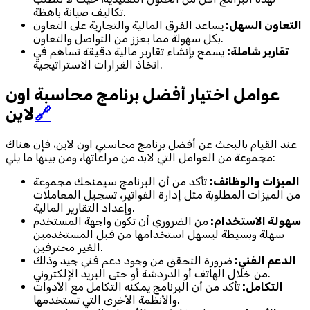
تكاليف صيانة باهظة.
التعاون السهل:
يساعد الفرق المالية والتجارية على التعاون
بكل سهولة مما يعزز من التواصل والتعاون.
تقارير شاملة:
يسمح بإنشاء تقارير مالية دقيقة تساهم في
اتخاذ القرارات الاستراتيجية.
عوامل اختيار أفضل برنامج محاسبة اون
🔗
لاين
عند القيام بالبحث عن أفضل برنامج محاسبي اون لاين، فإن هناك
مجموعة من العوامل التي لابد من مراعاتها، ومن بينها ما يلي:
الميزات والوظائف:
تأكد من أن البرنامج سيمنحك مجموعة
من الميزات المطلوبة مثل إدارة الفواتير، تسجيل المعاملات
وإعداد التقارير المالية.
سهولة الاستخدام:
من الضروري أن تكون واجهة المستخدم
سهلة وبسيطة ليسهل استخدامها من قبل المستخدمين
الغير محترفين.
الدعم الفني:
ضرورة التحقق من وجود دعم فني جيد وذلك
من خلال الهاتف أو الدردشة أو حتى البريد الإلكتروني.
التكامل:
تأكد من أن البرنامج يمكنه التكامل مع الأدوات
والأنظمة الأخرى التي تستخدمها.