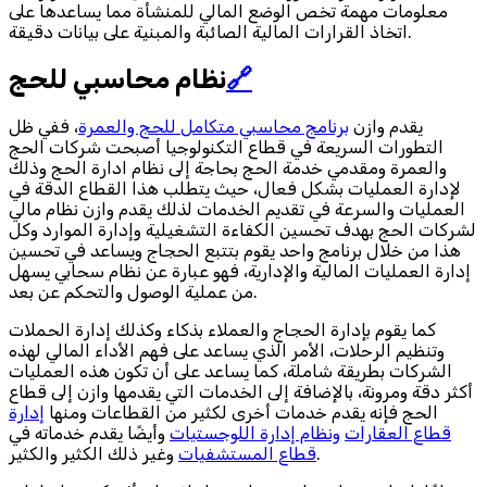
معلومات مهمة تخص الوضع المالي للمنشأة مما يساعدها على
اتخاذ القرارات المالية الصائبة والمبنية على بيانات دقيقة.
🔗
نظام محاسبي للحج
يقدم وازن
برنامج محاسبي متكامل للحج والعمرة
، ففي ظل
التطورات السريعة في قطاع التكنولوجيا أصبحت شركات الحج
والعمرة ومقدمي خدمة الحج بحاجة إلى نظام ادارة الحج وذلك
لإدارة العمليات بشكل فعال، حيث يتطلب هذا القطاع الدقة في
العمليات والسرعة في تقديم الخدمات لذلك يقدم وازن نظام مالي
لشركات الحج بهدف تحسين الكفاءة التشغيلية وإدارة الموارد وكل
هذا من خلال برنامج واحد يقوم بتتبع الحجاج ويساعد في تحسين
إدارة العمليات المالية والإدارية، فهو عبارة عن نظام سحابي يسهل
من عملية الوصول والتحكم عن بعد.
كما يقوم بإدارة الحجاج والعملاء بذكاء وكذلك إدارة الحملات
وتنظيم الرحلات، الأمر الذي يساعد على فهم الأداء المالي لهذه
الشركات بطريقة شاملة، كما يساعد على أن تكون هذه العمليات
أكثر دقة ومرونة، بالإضافة إلى الخدمات التي يقدمها وازن إلى قطاع
الحج فإنه يقدم خدمات أخرى لكثير من القطاعات ومنها
إدارة
قطاع العقارات
ونظام إدارة اللوجستيات
وأيضًا يقدم خدماته في
وغير ذلك الكثير والكثير.
قطاع المستشفيات