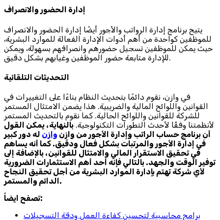
إدارة الحضور والانصراف
يتيح برنامج إدارة الرواتب والأجور أيضًا إدارة الحضور والانصراف
للموظفين كواحدة من أهم أدوات الإدارة الفعالة للموارد البشرية،
حيث يمكن للموظفين تسجيل حضورهم وانصرافهم بسهولة، ويمكن
للإدارة متابعة حضور الموظفين وغيابهم بشكل دقيق.
التحديثات التلقائية
في وازن، نقوم دائمًا بتحديث النظام بناءًا على التغييرات في
القوانين واللوائح المالية والضريبية. هذا يضمن الامتثال المستمر
للشركة للقوانين واللوائح الحالية. كما نقوم بالتحديث المستمر
لأنظمتنا وفقًا لأحدث التطورات التكنولوجية.
بالنهاية، يمكن القول
أن برنامج حساب الراتب وإدارة الأجور من وازن
وازن
له دور كبير
في إدارة الأجور والمرتبات بشكل فعال ودقيق. كما أنه يساهم
في تحقيق الاستقرار المالي والامتثال للقوانين، بالإضافة إلى
توفير الوقت والجهد. بالتالي فإنه أحد أهم الاستثمارات الضرورية
لأي شركة تهتم بإدارة الموارد البشرية من أجل تحقيق النجاح
الدائم والمستمر.
تصفح ايضاً:
برامج محاسبية لتحسين كفاءة العمل ودقة التسجيلات