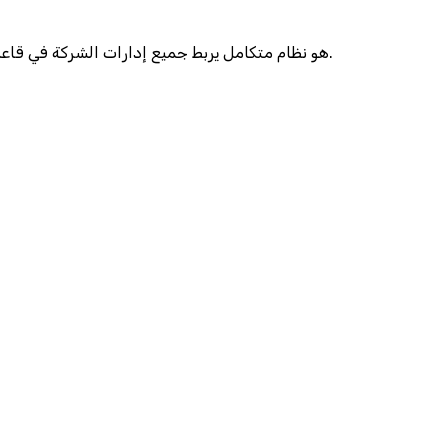
نظام ERP (Enterprise Resource Planning) هو نظام متكامل يربط جميع إدارات الشركة في قاعدة بيانات واحدة، بحيث تنتقل المعلومات بين الأقسام تلقائيًا دون الحاجة إلى إعادة إدخالها.