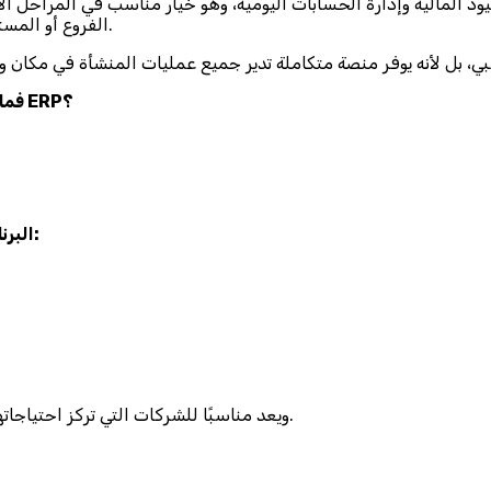
ود المالية وإدارة الحسابات اليومية، وهو خيار مناسب في المراحل ال
الفروع أو المستودعات، تظهر تحديات لا يستطيع البرنامج المحاسبي وحده معالجتها.
فما الفرق بينهما؟ وهل تحتاج شركتك إلى برنامج محاسبي أم إلى نظام ERP؟
البرنامج المحاسبي هو نظام متخصص في إدارة العمليات المالية، مثل:
ويعد مناسبًا للشركات التي تركز احتياجاتها على الجانب المالي دون الحاجة إلى إدارة بقية العمليات التشغيلية.