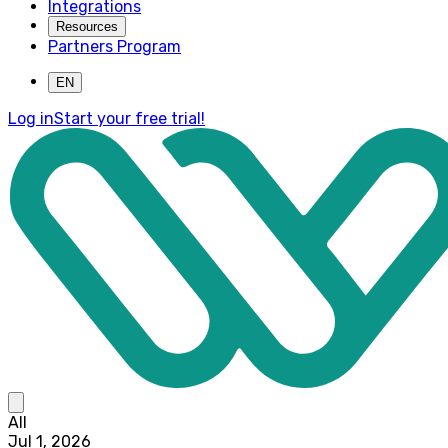
Integrations
Resources
Partners Program
EN
Log in
Start your free trial!
All
Jul 1, 2026