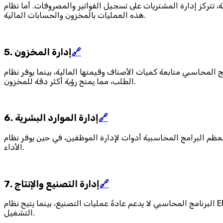
 تسجيل الفواتير والمصروفات. أما نظام ERP فيدير دورة الشراء بالكامل، بدءًا من طلبات الشراء، واعتمادها، واختيار الموردين، واستلام الأصناف، وربط جميع
هذه العمليات بالمخزون والحسابات المالية.
🔗
5. إدارة المخزون
عة كميات الأصناف وقيمتها المالية، بينما يوفر نظام ERP إمكانيات أوسع تشمل إدارة المستودعات، وتتبع حركة الأصناف، والجرد الدوري، والتحويل بين المستودعات، ونقاط إعادة
الطلب، مما يمنح رؤية أكثر دقة للمخزون.
🔗
6. إدارة الموارد البشرية
اسبية أدوات لإدارة الموظفين، في حين يوفر نظام ERP وحدات متخصصة لإدارة الموارد البشرية تشمل ملفات الموظفين، والرواتب، والإجازات، والحضور والانصراف، وتقييم
الأداء.
🔗
7. إدارة التصنيع والإنتاج
البرنامج المحاسبي لا يدعم عادةً عمليات التصنيع، بينما يتيح نظام ERP إدارة أوامر الإنتاج، وتتبع مراحل التصنيع، وإدارة المواد الخام، واحتساب تكاليف الإنتاج، بما يساعد المصانع على تحسين كفاءة
التشغيل.