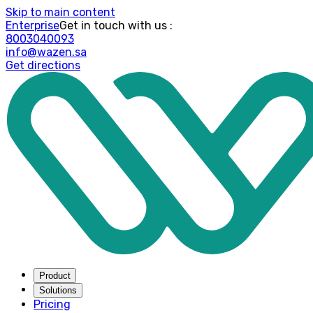
Skip to main content
Enterprise
: Get in touch with us
8003040093
info@wazen.sa
Get directions
Product
Solutions
Pricing