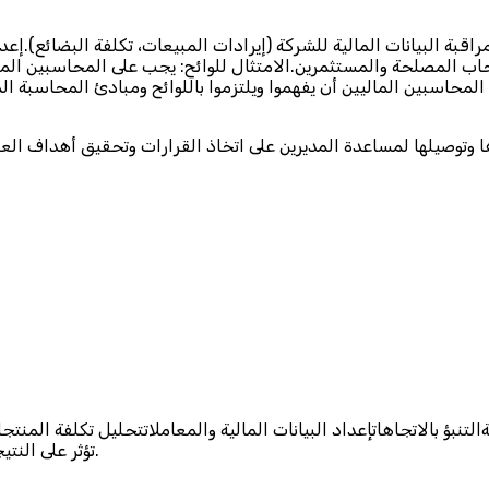
ة البيانات المالية للشركة (إيرادات المبيعات، تكلفة البضائع).إعداد 
حاب المصلحة والمستثمرين.الامتثال للوائح: يجب على المحاسبين المال
لمحاسبين الماليين أن يفهموا ويلتزموا باللوائح ومبادئ المحاسبة المق
ها وتوصيلها لمساعدة المديرين على اتخاذ القرارات وتحقيق أهداف ال
نبؤ بالاتجاهاتإعداد البيانات المالية والمعاملاتتحليل تكلفة المنت
تؤثر على النتيجة النهائية للشركةوضع الاستراتيجيات الوظيفية والتجارية والشركات.