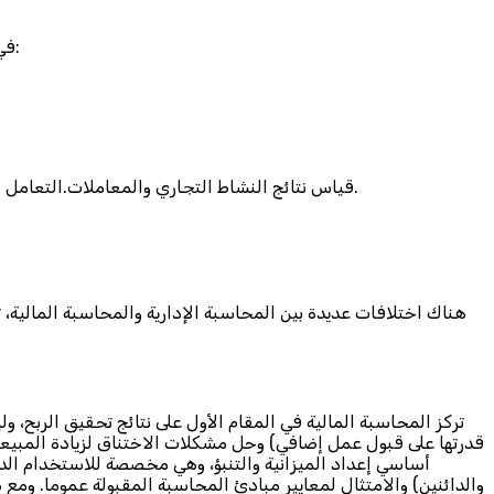
في حين أن الفرق بين المحاسبة الادارية والمالية واضح مع وجود اختلافات رئيسية بينهما، إلا أن هناك العديد من أوجه التشابه أيضًا، وبعضها:
قياس نتائج النشاط التجاري والمعاملات.التعامل مع المصروفات والأصول والالتزامات والتدفقات النقدية والقوائم المالية.إعداد التقارير بناء على نفس قاعدة البيانات.تحديد وقياس التكلفة.
هناك اختلافات عديدة بين المحاسبة الإدارية والمحاسبة المالية، ت
تركز المحاسبة المالية في المقام الأول على نتائج تحقيق الربح، 
قدرتها على قبول عمل إضافي) وحل مشكلات الاختناق لزيادة المبيعات
أساسي إعداد الميزانية والتنبؤ، وهي مخصصة للاستخدام الدا
والدائنين) والامتثال لمعايير مبادئ المحاسبة المقبولة عموما. ومع ذل