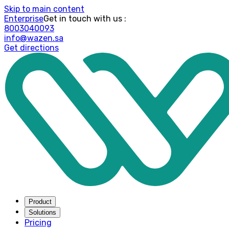
Skip to main content
Enterprise
: Get in touch with us
8003040093
info@wazen.sa
Get directions
Product
Solutions
Pricing