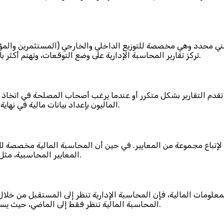
ار زمني محدد وهي مخصصة للتوزيع الداخلي والخارجي (المستثمرين والم
تركز تقارير المحاسبة الإدارية على وضع التوقعات، وتهتم أكثر بالتقارير التشغيلية، وعادةً ما يتم توزيعها على المديرين وكبار الموظفين.
فإنه تقدم التقارير بشكل متكرر أو عندما يرغب أصحاب المصلحة في اتخ
الماليون بإعداد بيانات مالية في نهاية الفترة المحاسبية، والتي يمكن أن تكون شهرية أو ربع سنوية أو سنوية.
عي لإتباع مجموعة من المعايير. في حين أن المحاسبة المالية مخصصة
المعايير المحاسبية، مثل المبادئ العامة والالتزامات والإيرادات وحقوق الملكية وما إلى ذلك.
معلومات المالية، فإن المحاسبة الإدارية تنظر إلى المستقبل من خلال
المحاسبة المالية تنظر فقط إلى الماضي، حيث يستخدم المستثمرون والدائنون البيانات المالية لوضع توقعاتهم الخاصة.