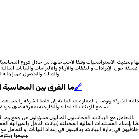
ها وتحديث الاستراتيجيات وفقًا لاحتياجاتها. من خلال فروع المحاسبة
 عميقة حول الإيرادات والنفقات والأرباح والالتزامات والبيانات المالية
والمالية والحصول على إجابة لبعض الأسئلة، فإن هذا الدليل من وازن هو حيث يجب أن تكون تمامًا.
🔗
ما الفرق بين المحاسبة ا
مالية للشركة وتوصيل المعلومات المالية إلى قادة الشركة والمساهمين
يسمح للهيئات الداخلية والخارجية بمعرفة مدى جودة أدائها. بعض الواجبات النموذجية للمحاسبين الماليين تشمل ما يلي:
التعامل مع البيانات: المحاسبون الماليون مسؤولون عن جمع ومراقبة البيانات المالية للشركة (إيرادات المبيعات، تكلفة البضائع).
أخلاقيون في إدارة البيانات، ودقيقون في إعداد البيانات، والتعامل م
يفهموا ويلتزموا باللوائح ومبادئ المحاسبة المقبولة عمومًا الخاصة بالصناعة.