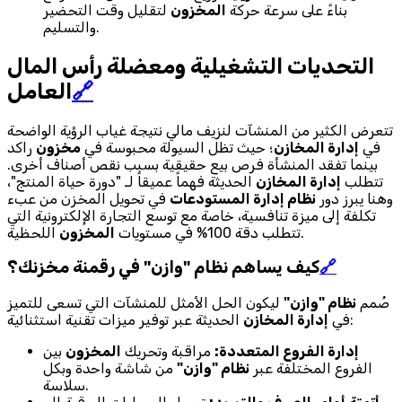
بناءً على سرعة حركة
المخزون
لتقليل وقت التحضير
والتسليم.
التحديات التشغيلية ومعضلة رأس المال
🔗
العامل
تتعرض الكثير من المنشآت لنزيف مالي نتيجة غياب الرؤية الواضحة
في
إدارة المخازن
؛ حيث تظل السيولة محبوسة في
مخزون
راكد
بينما تفقد المنشأة فرص بيع حقيقية بسبب نقص أصناف أخرى.
تتطلب
إدارة المخازن
الحديثة فهماً عميقاً لـ "دورة حياة المنتج"،
وهنا يبرز دور
نظام إدارة المستودعات
في تحويل المخزن من عبء
تكلفة إلى ميزة تنافسية، خاصة مع توسع التجارة الإلكترونية التي
اللحظية.
تتطلب دقة 100% في مستويات
المخزون
🔗
كيف يساهم نظام "وازن" في رقمنة مخزنك؟
صُمم
نظام "وازن"
ليكون الحل الأمثل للمنشآت التي تسعى للتميز
الحديثة عبر توفير ميزات تقنية استثنائية:
في
إدارة المخازن
إدارة الفروع المتعددة:
مراقبة وتحريك
المخزون
بين
الفروع المختلفة عبر
نظام "وازن"
من شاشة واحدة وبكل
سلاسة.