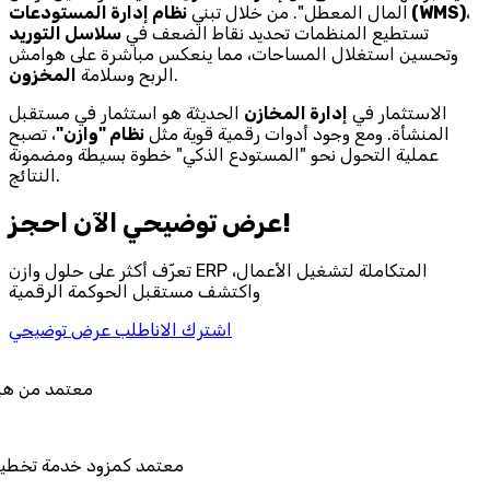
،
نظام إدارة المستودعات (WMS)
المال المعطل". من خلال تبني
تستطيع المنظمات تحديد نقاط الضعف في
سلاسل التوريد
وتحسين استغلال المساحات، مما ينعكس مباشرة على هوامش
.
الربح وسلامة
المخزون
الاستثمار في
إدارة المخازن
الحديثة هو استثمار في مستقبل
المنشأة. ومع وجود أدوات رقمية قوية مثل
نظام "وازن"
، تصبح
عملية التحول نحو "المستودع الذكي" خطوة بسيطة ومضمونة
النتائج.
احجز‎ عرض توضيحي الآن!
تعرّف أكثر على حلول وازن ERP المتكاملة لتشغيل الأعمال،
واكتشف مستقبل الحوكمة الرقمية
اشترك الان
اطلب عرض توضيحي
معتمد من هيئة الزكاة والضريبة 
معتمد كمزود خدمة تخطيط موارد المؤسسات 
المستقبل"