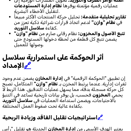
أتمتة أوامر الصرف والتوريد:
تحويل المسارات الورقية إلى
عمليات رقمية مؤتمتة يوفرها
نظام إدارة المستودعات
لتقليل الأخطاء البشرية.
تقارير تحليلية متقدمة:
تحليل حركة المنتجات الأكثر مبيعاً
في
نظام "وازن"
لدعم اتخاذ قرارات شرائية ذكية تعزز من
.
كفاءة
سلاسل التوريد
تتبع الأصول والمخزون:
نظام رقابي صارم من
نظام "وازن"
يضمن تتبع كل قطعة من لحظة دخولها المستودع حتى
وصولها للعميل.
أثر الحوكمة على استمرارية سلاسل
🔗
الإمداد
إن تطبيق "الحوكمة الرقمية" في
إدارة المخازن
يضمن عدم وجود
ثغرات إدارية. عندما يرتبط المخزن بـ
نظام "وازن"
المتكامل، تصبح
كل حركة مسجلة بدقة، مما يسهل عمليات التدقيق. هذا الربط لا
يحمي
المخزون
فحسب، بل يوفر بيانات تاريخية تساعد في التنبؤ
بالاحتياجات، ويضمن استدامة العمليات في
سلاسل التوريد
بكفاءة عالية تحت ضغوط العمل المختلفة.
🔗
استراتيجيات تقليل الفاقد وزيادة الربحية
يعتبر الهدف الأسمى من
إدارة المخازن
الحديثة هو تقليل "رأس