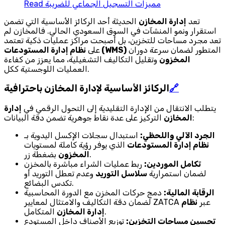
مميزات التسجيل الجماعي للضريبة
Read
تعد
إدارة المخازن
الحديثة أحد الركائز الأساسية التي تضمن
استقرار ونمو المنشآت في السوق السعودي الحالي. فالمخازن لم
تعد مجرد مساحات للتخزين، بل أصبحت مراكز عمليات ذكية تعتمد
المتطور لضمان سرعة دوران
نظام إدارة المستودعات (WMS)
على
المخزون
وتقليل التكاليف التشغيلية، مما يعزز من كفاءة
العمليات اللوجستية ككل.
🔗
الركائز الأساسية لإدارة المخازن باحترافية
يتطلب الانتقال من الإدارة التقليدية إلى التحول الرقمي في
إدارة
التركيز على عدة نقاط جوهرية تضمن دقة البيانات:
المخازن
الجرد الآلي واللحظي:
استبدال سجلات الإكسل اليدوية بـ
نظام إدارة المستودعات
الذي يوفر رؤية كاملة لمستويات
بضغطة زر.
المخزون
تكامل الموردين:
ربط عمليات الشراء مباشرة بالمخزن
لضمان استمرارية
سلاسل التوريد
وعدم تعطل التوريد أو
تكدس البضائع.
الرقابة المالية:
دمج حركات المخزن مع الدورة المحاسبية
لضمان دقة التكاليف والامتثال لمعايير ZATCA عبر
نظام
المتكامل.
إدارة المخازن
تحسين مساحات التخزين:
توزيع الأصناف داخل المستودع