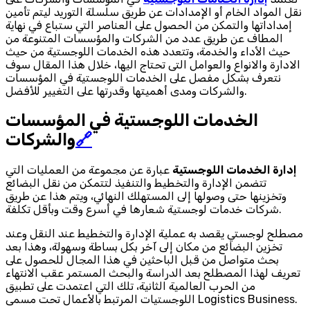
نقل المواد الخام أو الإمدادات عن طريق سلسلة التوريد ليتم تأمين
إمداداتها والتمكن من الحصول على العناصر التي ستباع في نهاية
المطاف عن طريق عدد من الشركات والمؤسسات المتنوعة من
حيث الأداء والخدمة، وتتعدد هذه الخدمات اللوجستية من حيث
الادارة والانواع والعوامل التى تحتاج اليها، خلال هذا المقال سوف
نتعرف بشكل مفصل على الخدمات اللوجستية في المؤسسات
والشركات ومدى أهميتها وقدرتها على التغيير للأفضل.
الخدمات اللوجستية في المؤسسات
🔗
والشركات
إدارة الخدمات اللوجستية
عبارة عن مجموعة من العمليات التي
تتضمن الإدارة والتخطيط والتنفيذ لتتمكن من نقل البضائع
وتخزينها حتى وصولها إلى المستهلك النهائي، ويتم هذا عن طريق
شركات خدمات لوجستية شعارها في أسرع وقت وبأقل تكلفة.
مصطلح لوجستي يقصد به عملية الإدارة والتخطيط عند النقل وعند
تخزين البضائع من مكان إلى آخر بكل بساطة وسهولة، وهذا بعد
بحث متواصل من قبل الباحثين في هذا المجال للحصول على
تعريف لهذا المصطلح بعد الدراسة والبحث المستمر عقب الانتهاء
من الحرب العالمية الثانية، تلك التي اعتمدت على تطبيق
اللوجستيات المرتبط بالأعمال تحت مسمى Logistics Business.