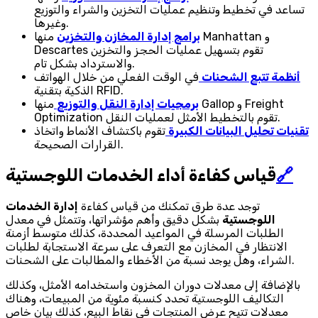
تساعد في تخطيط وتنظيم عمليات التخزين والشراء والتوزيع
وغيرها.
برامج إدارة المخازن والتخزين
منها Manhattan و
Descartes تقوم بتسهيل عمليات الحجز والتخزين
والاسترداد بشكل تام.
أنظمة تتبع الشحنات
في الوقت الفعلي من خلال الهواتف
الذكية بتقنية RFID.
برمجيات إدارة النقل والتوزيع
منها Gallop و Freight
Optimization تقوم بالتخطيط الأمثل لعمليات النقل.
تقنيات تحليل البيانات الكبيرة
تقوم باكتشاف الأنماط واتخاذ
القرارات الصحيحة.
🔗
قياس كفاءة أداء الخدمات اللوجستية
توجد عدة طرق تمكنك من قياس كفاءة
إدارة الخدمات
اللوجستية
بشكل دقيق وأهم مؤشراتها، وتتمثل في معدل
الطلبات المرسلة في المواعيد المحددة، كذلك متوسط أزمنة
الانتظار في المخازن مع التعرف على سرعة الاستجابة لطلبات
الشراء، وهل يوجد نسبة من الأخطاء والمطالبات على الشحنات.
بالإضافة إلى معدلات دوران المخزون واستخدامه الأمثل، وكذلك
التكاليف اللوجستية تحدد كنسبة مئوية من المبيعات، وهناك
معدلات تتيح عرض المنتجات في نقاط البيع، كذلك بيان خاص