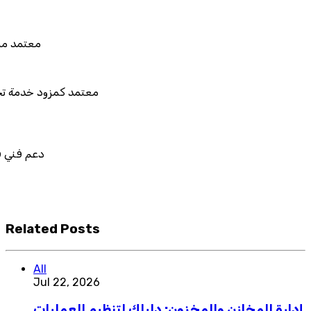
معتمد من هيئة الزكاة والضريبة وال
معتمد كمزود خدمة تخطيط موارد المؤسسات "ل
المستقبل"
دعم فني في استيراد بيانات نظامك ا
قابل للربط والتخصيص وال
Related Posts
All
Jul 22, 2026
إدارة المخازن والمخزون: دليلك لتنظيم العمليات