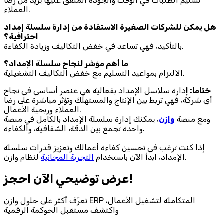
تسليم الطلبات في الوقت والجودة المتفق عليها يزيد من رضا
العملاء.
هل يمكن للشركات الصغيرة الاستفادة من إدارة سلسلة إمداد
احترافية؟
بالتأكيد، فهي تساعد في خفض التكاليف وزيادة الكفاءة.
ما أهم مؤشر لنجاح سلسلة الإمداد؟
الالتزام بمواعيد التسليم مع خفض التكاليف التشغيلية.
ختاما: إ
دارة سلاسل الإمداد بفعالية هي عنصر أساسي في نجاح
أي شركة، فهي تربط بين الإنتاج والمستهلك وتؤثر مباشرة على رضا
العملاء وربحية الأعمال.
ومع منصة
وازن
، يمكنك إدارة سلسلة الإمداد بالكامل في منصة
واحدة تجمع بين الدقة، الشفافية، والكفاءة.
إذا كنت ترغب في تحسين كفاءة أعمالك وتعزيز قدرات سلسلة
لنظام وازن.
الإمداد، ابدأ الآن باستخدام
التجربة المجانية
احجز‎ عرض توضيحي الآن!
تعرّف أكثر على حلول وازن ERP المتكاملة لتشغيل الأعمال،
واكتشف مستقبل الحوكمة الرقمية