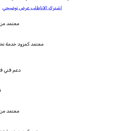
اشترك الان
اطلب عرض توضيحي
معتمد من هيئة الزكاة والضريبة والج
معتمد كمزود خدمة تخطيط موارد المؤسسات "لم
المستقبل"
دعم فني في استيراد بيانات نظامك ال
قابل للربط والتخصيص والت
معتمد من هيئة الزكاة والضريبة والج