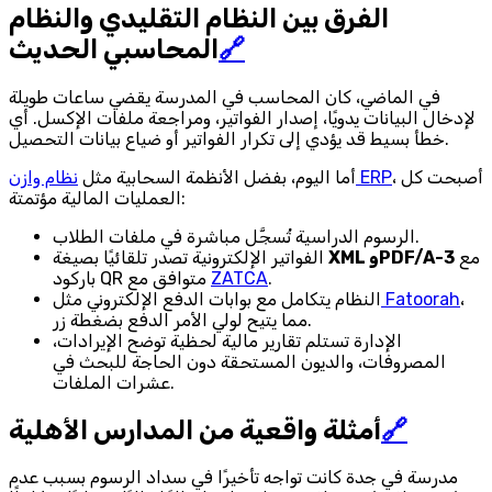
الفرق بين النظام التقليدي والنظام
🔗
المحاسبي الحديث
في الماضي، كان المحاسب في المدرسة يقضي ساعات طويلة
لإدخال البيانات يدويًا، إصدار الفواتير، ومراجعة ملفات الإكسل. أي
خطأ بسيط قد يؤدي إلى تكرار الفواتير أو ضياع بيانات التحصيل.
، أصبحت كل
نظام وازن ERP
أما اليوم، بفضل الأنظمة السحابية مثل
العمليات المالية مؤتمتة:
الرسوم الدراسية تُسجَّل مباشرة في ملفات الطلاب.
مع
XML وPDF/A-3
الفواتير الإلكترونية تصدر تلقائيًا بصيغة
.
ZATCA
باركود QR متوافق مع
،
Fatoorah
النظام يتكامل مع بوابات الدفع الإلكتروني مثل
مما يتيح لولي الأمر الدفع بضغطة زر.
الإدارة تستلم تقارير مالية لحظية توضح الإيرادات،
المصروفات، والديون المستحقة دون الحاجة للبحث في
عشرات الملفات.
🔗
أمثلة واقعية من المدارس الأهلية
مدرسة في جدة كانت تواجه تأخيرًا في سداد الرسوم بسبب عدم