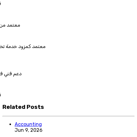
قابل للربط والتخصيص والت
معتمد من هيئة الزكاة والضريبة والج
معتمد كمزود خدمة تخطيط موارد المؤسسات "لم
المستقبل"
دعم فني في استيراد بيانات نظامك ال
قابل للربط والتخصيص والت
Related Posts
Accounting
Jun 9, 2026