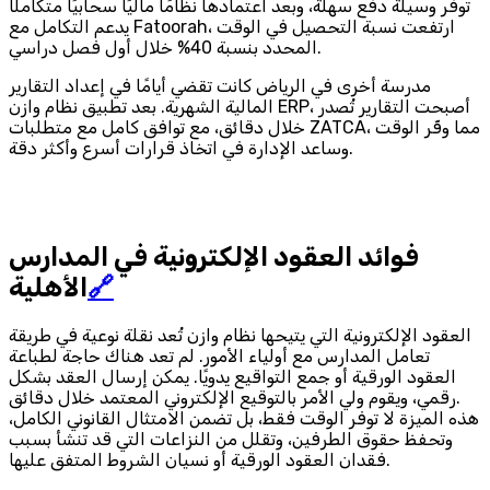
توفر وسيلة دفع سهلة، وبعد اعتمادها نظامًا ماليًا سحابيًا متكاملًا
يدعم التكامل مع Fatoorah، ارتفعت نسبة التحصيل في الوقت
المحدد بنسبة 40% خلال أول فصل دراسي.
مدرسة أخرى في الرياض كانت تقضي أيامًا في إعداد التقارير
المالية الشهرية. بعد تطبيق نظام وازن ERP، أصبحت التقارير تُصدر
خلال دقائق، مع توافق كامل مع متطلبات ZATCA، مما وفّر الوقت
وساعد الإدارة في اتخاذ قرارات أسرع وأكثر دقة.
فوائد العقود الإلكترونية في المدارس
🔗
الأهلية
العقود الإلكترونية التي يتيحها نظام وازن تُعد نقلة نوعية في طريقة
تعامل المدارس مع أولياء الأمور. لم تعد هناك حاجة لطباعة
العقود الورقية أو جمع التواقيع يدويًا. يمكن إرسال العقد بشكل
رقمي، ويقوم ولي الأمر بالتوقيع الإلكتروني المعتمد خلال دقائق.
هذه الميزة لا توفر الوقت فقط، بل تضمن الامتثال القانوني الكامل،
وتحفظ حقوق الطرفين، وتقلل من النزاعات التي قد تنشأ بسبب
فقدان العقود الورقية أو نسيان الشروط المتفق عليها.