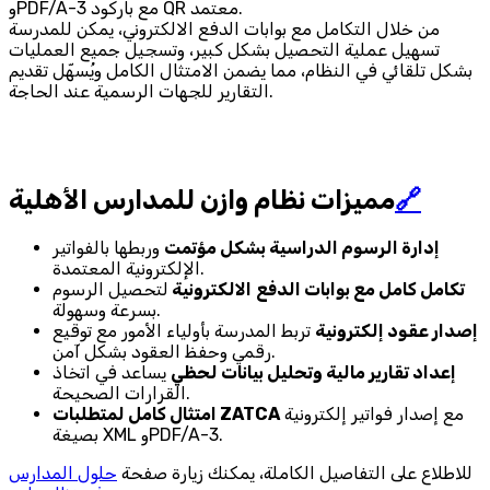
وPDF/A-3 مع باركود QR معتمد.
من خلال التكامل مع بوابات الدفع الالكتروني، يمكن للمدرسة
تسهيل عملية التحصيل بشكل كبير، وتسجيل جميع العمليات
بشكل تلقائي في النظام، مما يضمن الامتثال الكامل ويُسهّل تقديم
التقارير للجهات الرسمية عند الحاجة.
🔗
مميزات نظام وازن للمدارس الأهلية
إدارة الرسوم الدراسية بشكل مؤتمت
وربطها بالفواتير
الإلكترونية المعتمدة.
تكامل كامل مع بوابات الدفع
الالكترونية
لتحصيل الرسوم
بسرعة وسهولة.
إصدار عقود إلكترونية
تربط المدرسة بأولياء الأمور مع توقيع
رقمي وحفظ العقود بشكل آمن.
إعداد تقارير مالية وتحليل بيانات لحظي
يساعد في اتخاذ
القرارات الصحيحة.
مع إصدار فواتير إلكترونية
امتثال كامل لمتطلبات ZATCA
بصيغة XML وPDF/A-3.
للاطلاع على التفاصيل الكاملة، يمكنك زيارة صفحة
حلول المدارس