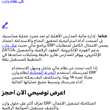
في نظام وازن.
🔗
ختاما
: إدارة مالية المدارس الأهلية لم تعد مجرد عملية محاسبية،
بل أصبحت أداة استراتيجية لتحقيق النجاح والاستدامة. اعتماد
ERP يضمن الامتثال الكامل لمتطلبات
برنامج مالي حديث
مثل وازن
ZATCA، يدعم الفوترة الإلكترونية، العقود الرقمية، والتحصيل
الإلكتروني، ويوفر للمدارس تقارير دقيقة وتحليلات تساعدها في
التخطيط للمستقبل بثقة.
إذا كنت تبحث عن نظام مالي شامل وسهل الاستخدام
لمدرستك، استخدم
التجربة المجانية
لنظام وازن ERP
مجانًا لمدة 14 يومًا، واستكشف كيف يمكنه تحسين
أداء مدرستك وتبسيط جميع عملياتها المالية.
احجز‎ عرض توضيحي الآن!
تعرّف أكثر على حلول وازن ERP المتكاملة لتشغيل الأعمال،
واكتشف مستقبل الحوكمة الرقمية