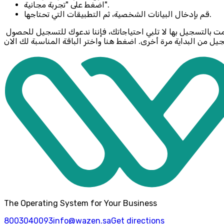
اضغط على "تجربة مجانية".
قم بإدخال البيانات الشخصية، ثم التطبيقات التي تحتاجها.
يرجى ملاحظة أنه بمجرد بدء النسخة التجريبية، فإنه لن يكون من الممكن التبديل إلى باقة أخرى. إذا وجدت أن النسخة التجريبية التي قمت بالتسجيل بها لا تلبي احتياجاتك، فإننا ندعوك للتسجيل للحصول
يل من البداية مرة أخرى. اضغط هنا واختر الباقة المناسبة لك الان
The Operating System for Your Business
8003040093
info@wazen.sa
Get directions