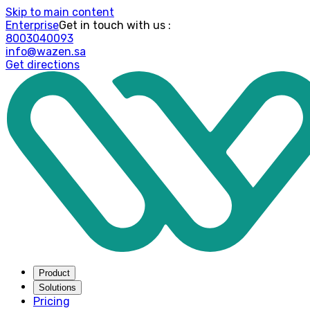
Skip to main content
Enterprise
: Get in touch with us
8003040093
info@wazen.sa
Get directions
Product
Solutions
Pricing