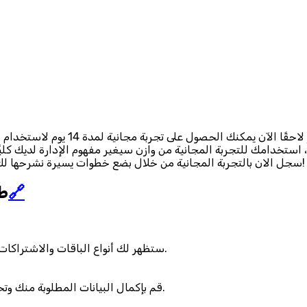
هل أنت مستعد لتجربة برنامج وازن الم
ستخدامك للتجربة المجانية من وازن سيغير مفهوم الإدارة لديك كليًا
سجل الان بالتجربة المجانية من خلال بضع خطوات يسيرة نشرحها لك فيما يلي. اتبع هذه الخطوات وابدأ النسخة التجريبية من وازن اليوم!
🔗
طر
ستظهر لك أنواع الباقات والاشتراكات التي يمكنك الاختيار من بينها وفقًا لاحتياجاتك وحجم شركتك.
قم بإكمال البيانات المطلوبة منك وتحديد الأدوات التي تريدها أن تكون موجودة في التجربة المجانية.