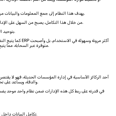
يهدف هذا النظام إلى جمع المعلومات والبيانات من مختلف أقسام الشركة مثل المحاسبة والمخزون والمبيعات والموارد البشرية، وربطها في قاعدة بيانات مركزية تحدث بشكل فوري ودقيق.
من خلال هذا التكامل، يصبح من السهل على الإدارة متابعة الأداء المالي والتشغيلي في الوقت الحقيقي دون الحاجة للرجوع إلى أنظمة منفصلة، فبدلًا من أن تعمل كل إدارة بشكل مستقل.
يقوم نظام ERP بتوحيد الجهود والمعلومات داخل بيئة واحدة منظمة، مما يقلل من الأخطاء الناتجة عن تكرار البيانات أو ضعف التواصل بين الأقسام.
كما يتيح النظام 
متوفرة عبر السحابة، مما يتيح الوصول إليها من أي مكان وفي أي وقت، وهو ما جعلها عنصرًا أساسيًا في نجاح المؤسسات الحديثة وتحقيق التحول الرقمي بكفاءة عالية.
والدقة، ويساعد على تحقيق التكامل بين الأقسام المختلفة مثل المحاسبة والمخزون والمبيعات والموارد البشرية، مما يسهم في تحسين كفاءة العمل بشكل عام.
تكامل البيانات داخل المؤسسة: يربط النظام بين جميع الأقسام ويجمع المعلومات في قاعدة بيانات مركزية، مما يمنع تكرار الإدخالات ويضمن دقة البيانات.