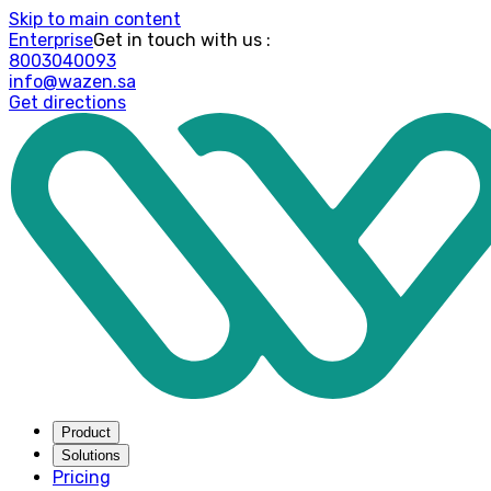
Skip to main content
Enterprise
: Get in touch with us
8003040093
info@wazen.sa
Get directions
Product
Solutions
Pricing