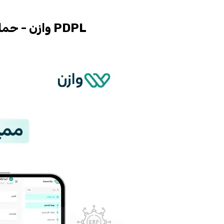
اهم مميزات نظام erp وازن - حماية البيانات الشخصية PDPL