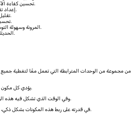
تحسين كفاءة الأداء: يساعد في أتمتة المهام اليومية وتقليل الوقت المستغرق في العمليات اليدوية، مما يرفع الإنتاجية ويزيد من سرعة إنجاز الأعمال.
إعداد تقارير دقيقة وفورية: يتيح للنظام إنشاء تقارير مالية وتشغيلية لحظية تساعد الإدارة في تقييم الأداء واتخاذ القرارات الاستراتيجية بثقة.
تقليل الأخطاء والمخاطر: بفضل توحيد البيانات وإلغاء الإدخال المزدوج، يقل احتمال حدوث الأخطاء البشرية التي قد تؤثر على سير العمل.
تحسين التواصل الداخلي: يسهل النظام تبادل المعلومات بين الإدارات المختلفة، مما يعزز التعاون ويمنع تضارب البيانات أو ازدواج المهام.
المرونة وسهولة التوسع: يمكن تخصيص النظام ليتناسب مع احتياجات كل منشأة، كما يسمح بإضافة وحدات جديدة مع توسع النشاط التجاري دون تعقيد.
الامتثال للأنظمة المحلية: تتوافق معظم أنظمة ERP الحديثة مثل نظام وازن مع متطلبات الزكاة والضريبة والفوترة الإلكترونية في السعودية.
يؤدي كل مكون من مكونات النظام وظيفة محددة، ولكن جميعها تعمل بتناغم لتشكيل منظومة موحدة تساعد الإدارة على التحكم الكامل في موارد الشركة.
وفي الوقت الذي تشكل فيه هذه الوحدات قلب النظام، فإنها تمنح المستخدمين تجربة متكاملة تسهم في رفع الكفاءة وتقليل الأخطاء وتحسين التواصل الداخلي بين الإدارات.
وهنا تبرز مميزات نظام ERP في قدرته على ربط هذه المكونات بشكل ذكي، بحيث تعمل كشبكة مترابطة لا يمكن فصلها، مما يجعل المؤسسة أكثر تنظيمًا ووضوحًا في أداء مهامها اليومية.