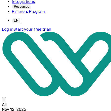
Integrations
Resources
Partners Program
EN
Log in
Start your free trial!
All
Nov 12, 2025