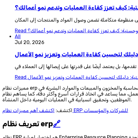
تية: كيف تعزز كفاءة العمليات وتدعم نمو أعمالك؟
لى منظومة متكاملة تضمن وصول المواد والمنتجات إلى المكان
لوجستية: كيف تعزز كفاءة العمليات وتدعم نمو أعمالك؟
Read
All
Jul 20, 2026
دليلك لتحسين كفاءة العمليات وتعزيز نمو الأعمال
دمها، بل يعتمد أيضًا على قدرتها على إيصالها إلى العملاء في
ية: دليلك لتحسين كفاءة العمليات وتعزيز نمو الأعمال
Read
مميزات نظام erp لا تقتصر على كونه نظامًا لإدارة الموارد فقط، بل تمتد لتشمل تحسين أداء المؤسسة بأكملها، فهو يجمع كل العمليات الأساسية مثل المحاسبة والمخزون والمبيعات والموارد البشرية في
اتخاذ قرارات أسرع وأكثر دقة، كما يساهم نظام ERP في تقليل الأخطاء ورفع كفاءة
الموظفين، وتحقيق انسيابية في العمليات اليومية داخل المنشأة.
اكتشف أهم مميزات نظام ERP للشركات والمؤسسات
اكتشف:
🔗
تعريف نظام erp
نظام ERP هو اختصار لعبارة Enterprise Resource Planning أو تخطيط موارد المؤسسة، ويعد من أهم الأنظمة الإدارية الحديثة التي تساعد الشركات على إدارة جميع عملياتها من خلال منصة واحدة