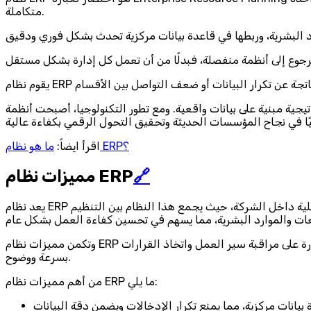
متكاملة.
قعية. ومع تطور التكنولوجيا، أصبحت أنظمة ERP أكثر مرونة وسهولة في الاستخدام، بل وأصبحت
ما هو نظام ERP؟
اقرأ ايضاً:
🔗
مميزات نظام ERP
يعد نظام ERP أحد الركائز الأساسية في إدارة المؤسسات الحديثة، فهو لا يقتصر على الجانب المحاسبي فقط، بل يمتد ليشمل جميع العمليات التشغيلية داخل الشركة، حيث يجمع هذا النظام بين التنظيم
وتكمن مميزات نظام ERP في قدرته على ربط كل هذه الإدارات ضمن نظام واحد موحد يضمن تدفق المعلومات بسهولة ودون تأخير، الأمر الذي يجعل الإدارة قادرة على مراقبة سير العمل واتخاذ القرارات
بسرعة ووضوح.
من أهم مميزات نظام ERP ما يلي: