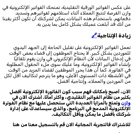
على عكس الفواتير الورقية التقليدية، تمنحك الفواتير الإلكترونية في
وازن الفرصة لتتبع العملاء أثناء استلامهم لفواتيرهم وتسديد
دفعاتهم. باستخدام هذه البيانات، يمكن لشركتك أن تكون أكثر يقينا
من أنك قد أبلغت عميلك بشكل كامل بما يدين به.
زيادة الإنتاجية
🔗
تعمل الفواتير الإلكترونية على تقليل الحاجة إلى الجهد اليدوي
للموردين بشكل كبير. لا يحتاج الموظفون إلى قضاء بعض الوقت
في إدخال البيانات لأن النظام الإلكتروني في وازن يقوم تلقائيًا
بإنشاء الفواتير الإلكترونية، وما عليك سوى ملء الحقول المطلوبة
في الفاتورة. كما أن هذا يحرر الموظفين لقضاء المزيد من الوقت
في الأنشطة ذات المستوى الأعلى، وهو ما يترجم لتكاليف أقل لكل
من الموردين والعملاء، وإنتاجية أفضل.
الآن، أصبح بإمكانك فهم سبب كون الفاتورة الإلكترونية أفضل
بكثير من نظام الفواتير التقليدي، وأكثر أمانًا. اشترك الآن في
وازن
وتمتع بالمزايا العديدة التي ستحصل عليها مع نظام الفوترة
الإلكترونية المدمج في البرنامج، والذي سيساعدك على إدارة
شركتك بأفضل ما يمكن وبأقل التكاليف.
للاشتراك فالتجربة المجانية الان قم بالتسجيل معنا من
هنا