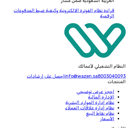
العربية السعودية ضمن مسار
قراءة
نظام الفوترة الالكترونية وكيفية ضبط المدفوعات
الرقمية
النظام التشغيلي لأعمالك
8003040093
info@wazen.sa
احصل على إرشادات
المنتجات
احجز عرض توضيحي
الإدارة المالية
نظام إدارة الموارد البشرية
نظام إدارة علاقات العملاء
نظام نقاط البيع
الأسعار