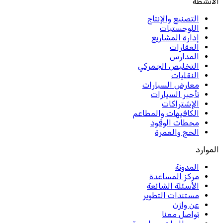
الأنشطة
التصنيع والإنتاج
اللوجستيات
إدارة المشاريع
العقارات
المدارس
التخليص الجمركي
النقليات
معارض السيارات
تأجير السيارات
الإشتراكات
الكافيهات والمطاعم
محطات الوقود
الحج والعمرة
الموارد
المدونة
مركز المساعدة
الأسئلة الشائعة
مستندات التطوير
عن وازن
تواصل معنا