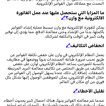
التحدث مع عملائك حول الفواتير الإلكترونية.
ما المزايا التي ستحصل عليها عند عمل الفاتورة
الالكترونية مع وازن؟
🔗
يمكن للفوترة الإلكترونية مع وازن تبسيط عملية إنشاء الفواتير
بأكملها، بدءًا من الإنشاء وحتى معالجة الدفع، مما يؤدي إلى توفير
وقت كبير في الوقت والتكلفة لشركتك.
انخفاض التكاليف
🔗
يعمل النظام الإلكتروني في وازن على خفض تكلفة الفواتير عن
طريق تجنب ضرورة طباعة المستندات يدويًا ووضعها في مظاريف.
بالنسبة للموردين، يساعد النظام الإلكتروني لوازن على خفض
التكاليف عن طريق التخلص من تكاليف معالجة البريد المرتبطة
بالصفقات. إضافة إلى ذلك، عندنا يسهل الوصول إلى الفواتير من
خلال النظام الإلكتروني، يمكن للموظفين الوصول إليها بشكل بكل
فوري من أي مكان في العالم.
تقليل الأخطاء
🔗
عندما تتم معالجة الفواتير يدويًا، هناك احتمال كبير بحدوث أخطاء.
يمكن أن يؤدي ذلك إلى حدوث تأخيرات في السداد، أو تتم إساءة