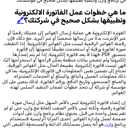
في برنامج وازن وكيفية تطبيقها بشكل صحيح في مؤسستك.
ما هي خطوات عمل الفاتورة الالكترونية
وتطبيقها بشكل صحيح في شركتك؟
🔗
الفوترة الإلكترونية هي عملية إرسال الفواتير إلى عميلك رقميًا أو
عبر الإنترنت، بدلًا من إرسالها شخصيًا أو عبر البريد. مع ذلك، فإن
رقمنة الفواتير الرقمية ليست مثل الفواتير الإلكترونية. إذا التقطت
صورة لفاتورة ورقية أو استخدمت تطبيقًا لتحويلها إلى فاتورة
بتنسيق PDF، فهذا لا يعد فاتورة إلكترونية. إذا لم يتم إصدارها
إلكترونيًا ولم تتضمن بيانات منظمة يمكن قراءتها أو استخراجها آليًا،
فهي ليست فاتورة إلكترونية. بطبيعة الحال، مثل الفواتير الورقية،
تحتاج إلى تضمين نفس المعلومات في فاتورتك الإلكترونية، بما في
ذلك معلومات العميل والبائع، والسلع أو الخدمات المشتراة،
والمبلغ المستحق، وتاريخ الدفع، ورقم الفاتورة. لذلك يتعين على كل
مؤسسة أو شركة أن تتخذ خطوات لضمان التنفيذ السلس لهذه
الفواتير.
إن إنشاء فاتورة إلكترونية ليس بالأمر السهل مثل إرسال صورة
لفاتورة رقمية، ولكنه ليس بالأمر الصعب للغاية مع وازن، حتى لو لم
تقم بعمل واحدة من قبل. يحتوي نظام برنامج وازن على أدوات
مدمجة لعمل وإدارة الفواتير. إحدى المزايا الرئيسية لاستخدام
برنامج
وازن
هو أنه يتصل بحساباتك الدائنة والمستحقة القبض التي