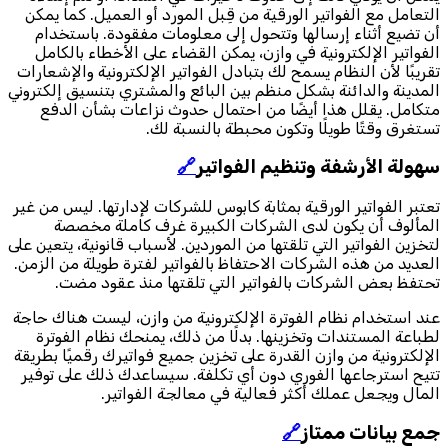
التعامل مع الفواتير الورقية من قِبل المورد أو العميل. كما يمكن
أن تضيع أثناء إرسالها وتتحول إلى معلومات مفقودة. باستخدام
الفواتير الإلكترونية في وازن، يمكن القضاء على الأخطاء بالكامل
تقريبًا لأن النظام يسمح لك بتبادل الفواتير الإلكترونية والإشعارات
المدينة والدائنة بشكل منظم بين البائع والمشتري بتنسيق إلكتروني
متكامل. يقلل هذا أيضًا من احتمال حدوث نزاعات بشأن الدفع
تستغرق وقتًا طويلًا وتكون محبطة بالنسبة لك.
سهولة الأرشفة وتنظيم الفواتير
🔗
تعتبر الفواتير الورقية بمثابة كابوس للشركات لإدارتها. ليس من غير
المألوف أن يكون لدى الشركات الكبيرة غرف كاملة مخصصة
لتخزين الفواتير التي تلقتها من الموردين. لأسباب قانونية، يتعين على
العديد من هذه الشركات الاحتفاظ بالفواتير لفترة طويلة من الزمن.
تحتفظ بعض الشركات بالفواتير التي تلقتها منذ عقود مضت.
عند استخدام نظام الفوترة الإلكترونية من وازن، ليست هناك حاجة
لطباعة المستندات وتخزينها. بدلًا من ذلك، يمنحك نظام الفوترة
الإلكترونية من وازن القدرة على تخزين جميع فواتيرك رقميًا بطريقة
تتيح استرجاعها الفوري دون أي تكلفة. سيساعدك ذلك على توفير
المال ويجعل عملك أكثر فعالية في معالجة الفواتير.
جمع بيانات ممتاز
🔗