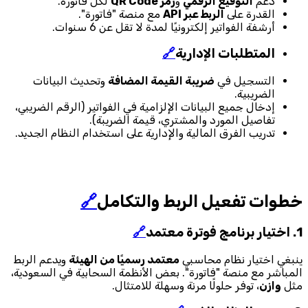
دعم
التوقيع الرقمي
و
رمز QR Code
لكل فاتورة.
القدرة على
الربط عبر API
مع منصة "فاتورة".
أرشفة الفواتير إلكترونيًا لمدة لا تقل عن 6 سنوات.
المتطلبات الإدارية
🔗
التسجيل في
ضريبة القيمة المضافة
وتحديث البيانات
الضريبية.
إدخال جميع البيانات الإلزامية في الفواتير (الرقم الضريبي،
تفاصيل المورد والمشتري، قيمة الضريبة).
تدريب الفرق المالية والإدارية على استخدام النظام الجديد.
خطوات تفعيل الربط والتكامل
🔗
1. اختيار برنامج فوترة معتمد
🔗
ينبغي اختيار نظام محاسبي
معتمد رسميًا من الهيئة
ويدعم الربط
المباشر مع منصة "فاتورة". بعض الأنظمة السحابية في السعودية،
مثل
وازن
، توفر حلولًا مرنة وسهلة للامتثال.