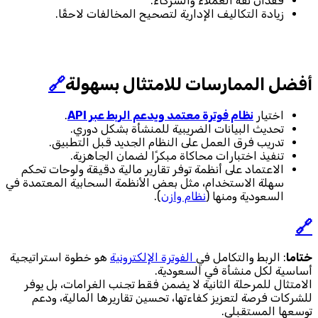
فقدان ثقة العملاء والشركاء.
زيادة التكاليف الإدارية لتصحيح المخالفات لاحقًا.
أفضل الممارسات للامتثال بسهولة
🔗
اختيار
نظام فوترة معتمد ويدعم الربط عبر API
.
تحديث البيانات الضريبية للمنشأة بشكل دوري.
تدريب فرق العمل على النظام الجديد قبل التطبيق.
تنفيذ اختبارات محاكاة مبكرًا لضمان الجاهزية.
الاعتماد على أنظمة توفر تقارير مالية دقيقة ولوحات تحكم
سهلة الاستخدام، مثل بعض الأنظمة السحابية المعتمدة في
السعودية ومنها (
نظام وازن
).
🔗
ختاما
: الربط والتكامل في
الفوترة الإلكترونية
هو خطوة استراتيجية
أساسية لكل منشأة في السعودية.
الامتثال للمرحلة الثانية لا يضمن فقط تجنب الغرامات، بل يوفر
للشركات فرصة لتعزيز كفاءتها، تحسين تقاريرها المالية، ودعم
توسعها المستقبلي.