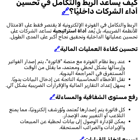
كيف يساعد الربط والتكامل في تحسين
أداء الشركات داخليًا؟
🔗
الربط والتكامل في الفوترة الإلكترونية لا يقتصر فقط على الامتثال
للأنظمة الضريبية، بل يُعد
أداة استراتيجية
تساعد الشركات على
تحسين عملياتها الداخلية وتحقيق نجاح أكبر على المدى الطويل.
تحسين كفاءة العمليات المالية
🔗
عند ربط نظام الفوترة مع منصة "فاتورة"، يتم إصدار الفواتير
وإرسالها بشكل لحظي ومعتمد، ما يقلل من الوقت
المستغرق في المراجعة اليدوية.
تقل الأخطاء المحاسبية الناتجة عن إدخال البيانات يدويًا.
يسهل إعداد التقارير المالية والإقرارات الضريبية بشكل آلي.
رفع مستوى الشفافية والمساءلة
🔗
كل فاتورة يتم إصدارها تُعتمد وتُؤرشف إلكترونيًا، مما يمنع
التلاعب أو التغيير بعد الإصدار.
يمكن للإدارة الوصول إلى بيانات لحظية عن المبيعات
والإيرادات والضرائب المستحقة.
تسريع اتخاذ القرارات
🔗