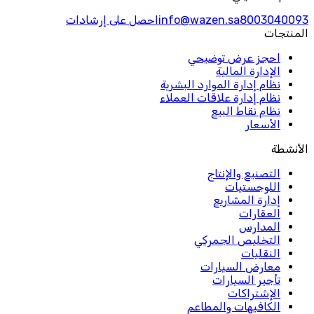
8003040093
info@wazen.sa
احصل على إرشادات
المنتجات
احجز عرض توضيحي
الإدارة المالية
نظام إدارة الموارد البشرية
نظام إدارة علاقات العملاء
نظام نقاط البيع
الأسعار
الأنشطة
التصنيع والإنتاج
اللوجستيات
إدارة المشاريع
العقارات
المدارس
التخليص الجمركي
النقليات
معارض السيارات
تأجير السيارات
الإشتراكات
الكافيهات والمطاعم