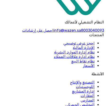
النظام التشغيلي لأعمالك
8003040093
info@wazen.sa
احصل على إرشادات
المنتجات
احجز عرض توضيحي
الإدارة المالية
نظام إدارة الموارد البشرية
نظام إدارة علاقات العملاء
نظام نقاط البيع
الأسعار
الأنشطة
التصنيع والإنتاج
اللوجستيات
إدارة المشاريع
العقارات
المدارس
التخليص الجمركي