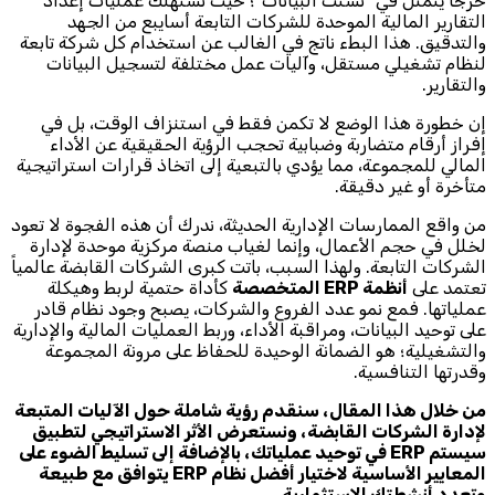
حرجاً يتمثل في "تشتت البيانات"؛ حيث تستهلك عمليات إعداد
التقارير المالية الموحدة للشركات التابعة أسايبع من الجهد
والتدقيق. هذا البطء ناتج في الغالب عن استخدام كل شركة تابعة
لنظام تشغيلي مستقل، وآليات عمل مختلفة لتسجيل البيانات
والتقارير.
إن خطورة هذا الوضع لا تكمن فقط في استنزاف الوقت، بل في
إفراز أرقام متضاربة وضبابية تحجب الرؤية الحقيقية عن الأداء
المالي للمجموعة، مما يؤدي بالتبعية إلى اتخاذ قرارات استراتيجية
متأخرة أو غير دقيقة.
من واقع الممارسات الإدارية الحديثة، ندرك أن هذه الفجوة لا تعود
لخلل في حجم الأعمال، وإنما لغياب منصة مركزية موحدة لإدارة
الشركات التابعة. ولهذا السبب، باتت كبرى الشركات القابضة عالمياً
تعتمد على
أنظمة ERP المتخصصة
كأداة حتمية لربط وهيكلة
عملياتها. فمع نمو عدد الفروع والشركات، يصبح وجود نظام قادر
على توحيد البيانات، ومراقبة الأداء، وربط العمليات المالية والإدارية
والتشغيلية؛ هو الضمانة الوحيدة للحفاظ على مرونة المجموعة
وقدرتها التنافسية.
من خلال هذا المقال، سنقدم رؤية شاملة حول الآليات المتبعة
لإدارة الشركات القابضة، ونستعرض الأثر الاستراتيجي لتطبيق
سيستم ERP في توحيد عملياتك، بالإضافة إلى تسليط الضوء على
المعايير الأساسية لاختيار أفضل نظام ERP يتوافق مع طبيعة
وتعدد أنشطتك الاستثمارية.