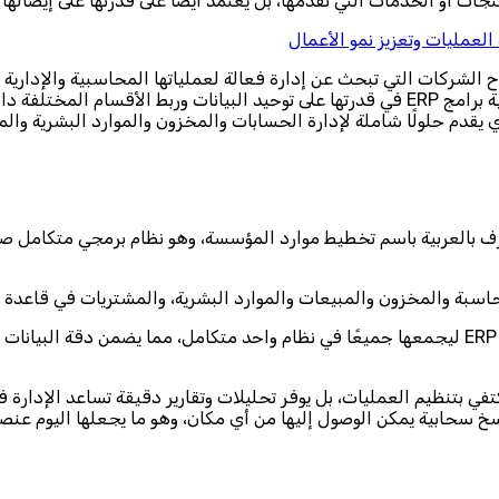
جات أو الخدمات التي تقدمها، بل يعتمد أيضًا على قدرتها على إيصالها 
لعمليات وتعزيز نمو الأعمال
يًا في نجاح الشركات التي تبحث عن إدارة فعالة لعملياتها المحاسبية والإ
متاحة بمستويات وأسعار تناسب مختلف أحجام الشركات، وتبرز أهمية برامج ERP في قدرتها على 
 يقدم حلولًا شاملة لإدارة الحسابات والمخزون والموارد البشرية وا
E هو اختصار لعبارة Enterprise Resource Planning، ويعرف بالعربية باسم تخطيط موارد المؤسسة
اسبة والمخزون والمبيعات والموارد البشرية، والمشتريات في قاعدة ب
فبدلًا من أن تعمل كل إدارة بشكل منفصل ببرامج مختلفة يأتي نظام ERP ليجمعها جميعًا في نظام واح
نمو لأنه لا يكتفي بتنظيم العمليات، بل يوفر تحليلات وتقارير دقيقة تساعد ا