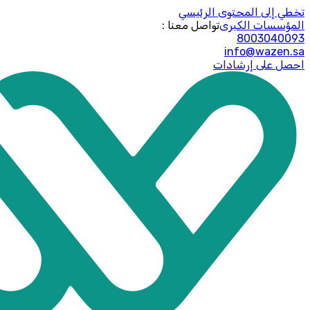
تخطي إلى المحتوى الرئيسي
المؤسسات الكبرى
: تواصل معنا
8003040093
info@wazen.sa
احصل على إرشادات