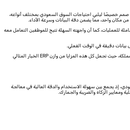
صمم خصيصًا ليلبي احتياجات السوق السعودي بمختلف أنواعه،
ن مكان واحد، مما يضمن دقة البيانات وسرعة الأداء.
الشاملة للعمليات، كما أن واجهته السهلة تتيح للموظفين التعامل معه
إضافة إلى ذلك، يوفر النظام دعمًا فنيًا محليًا باللغة العربية، وتحديثات مستمرة تواكب التغيرات في الأنظمة المحاسبية والضريبية داخل المملكة، حيث تجعل كل هذه المزايا من وازن ERP الخيار المثالي
 السوق السعودي، إذ يجمع بين سهولة الاستخدام والدقة العالية في معالجة
ة ومعايير الزكاة والضريبة والجمارك.