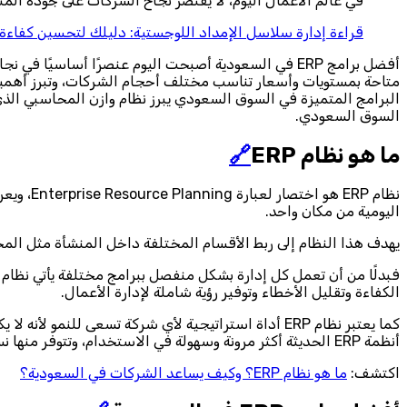
في عالم الأعمال اليوم، لا يقتصر نجاح الشركات على جودة المنت
قراءة
إدارة سلاسل الإمداد اللوجستية: دليلك لتحسين كفاءة ا
أفضل برامج ERP في السعودية أصبحت اليوم عنصرًا أساس
البرامج المتميزة في السوق السعودي يبرز نظام وازن المحاسبي الذي
السوق السعودي.
ما هو نظام ERP
🔗
نظام RP
اليومية من مكان واحد.
يهدف هذا النظام إلى ربط الأقسام المختلفة داخل المنشأة مثل المح
الكفاءة وتقليل الأخطاء وتوفير رؤية شاملة لإدارة الأعمال.
كما يعتبر نظام ERP أداة استراتيجية لأي شركة تسعى لل
أنظمة ERP الحديثة أكثر مرونة وسهولة في الاستخدام، وتتوفر منها نسخ سحابية يمكن الوصول إليها من أي مكان، وهو ما يجعلها اليوم عنصرًا أساسيًا في نجاح أي منشأة تطمح إلى التطور والاحترافية.
اكتشف:
ما هو نظام ERP؟ وكيف يساعد الشركات في السعودية؟