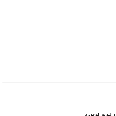
 التوزيع. فوجود م