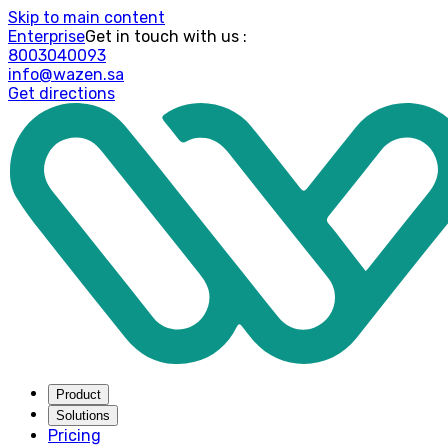
Skip to main content
Enterprise
: Get in touch with us
8003040093
info@wazen.sa
Get directions
Product
Solutions
Pricing