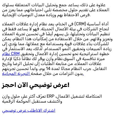
علاوة على ذلك، يساعد جمع وتحليل البيانات المتعلقة بسلوك
العملاء على تقديم حلول مخصصة تلبي احتياجاتهم، مما يعزز من
فرص الاحتفاظ بهم وزيادة معدل التوصيات الإيجابية.
في الختام، يعد نظام إدارة علاقات العملاء (CRM) أداة أساسية
لنجاح الشركات في بيئة الأعمال الحديثة. فهو لا يساعد فقط في
تنظيم البيانات وتحليلها، بل يسهم أيضًا في تحسين تجربة العملاء
وتعزيز ولائهم. من خلال الاستفادة من إمكانيات هذا النظام، يمكن
للشركات بناء علاقات قوية ومستدامة مع عملائها، مما يؤدي إلى
زيادة المبيعات وتحقيق النمو المستدام. لذلك، يعد الاستثمار في
خطوة استراتيجية نحو تحسين إدارة الأعمال وتحقيق
نظام CRM
ميزة تنافسية في السوق.نظام وازن يوفّر لك نظامًا ذكيًا لإدارة
علاقات العملاء، من متابعة الطلبات إلى تحليل الرضا وتاريخ
التفاعل. جرب النظام مجانًا لمدة 14 يوم، وابدأ تحسين تجربتهم
التجربة المجانية.
بدون التزامات من خلال صفحة
احجز‎ عرض توضيحي الآن!
تعرّف أكثر على حلول وازن ERP المتكاملة لتشغيل الأعمال،
واكتشف مستقبل الحوكمة الرقمية
اشترك الان
اطلب عرض توضيحي