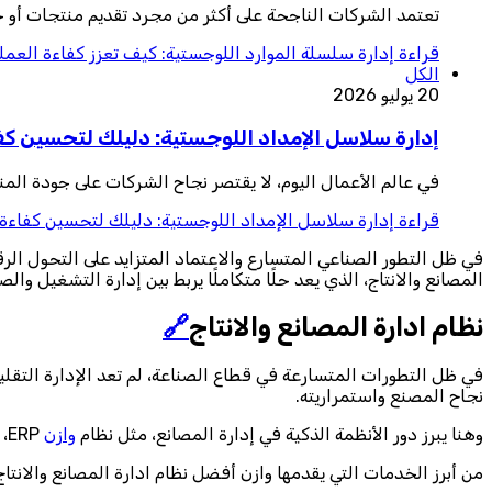
تعتمد الشركات الناجحة على أكثر من مجرد تقديم منتجات أو خ
قراءة
إدارة سلسلة الموارد اللوجستية: كيف تعزز كفاءة العمل
الكل
20 يوليو 2026
إدارة سلاسل الإمداد اللوجستية: دليلك لتحسين كفا
في عالم الأعمال اليوم، لا يقتصر نجاح الشركات على جودة المنت
قراءة
إدارة سلاسل الإمداد اللوجستية: دليلك لتحسين كفاءة ا
في ظل التطور الصناعي المتسارع والاعتماد المتزايد على التحول الرقم
المصانع والانتاج، الذي يعد حلًا متكاملًا يربط بين إدارة التشغيل وال
نظام ادارة المصانع والانتاج
🔗
في ظل التطورات المتسارعة في قطاع الصناعة، لم تعد الإدارة التقلي
نجاح المصنع واستمراريته.
وهنا يبرز دور الأنظمة الذكية في إدارة المصانع، مثل نظام
وازن
ERP، الذي يقدم حلولًا رقمية متكاملة لتسهيل العمليات التشغيلية، وتحقيق التكامل مع الجوانب المالية والإدارية.
من أبرز الخدمات التي يقدمها وازن أفضل نظام ادارة المصانع والانتاج 