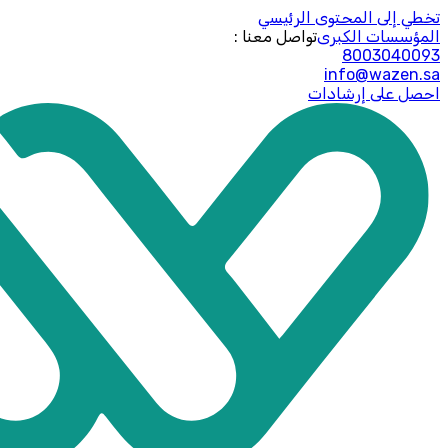
تخطي إلى المحتوى الرئيسي
المؤسسات الكبرى
: تواصل معنا
8003040093
info@wazen.sa
احصل على إرشادات