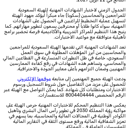
الجدول الزمني لاختبار الشهادات المهنية للهيئة السعودية
للمراجعين والمحاسبين (سكوبا) جاء مبكراً ليؤكد جهود الهيئة
لتسهيل عملية التخطيط للراغبين في الحصول على الشهادات
المهنية، سواء كانوا طلاباً أو محترفين يسعون لتطوير مهاراتهم. كما
يتيح هذا التنظيم للمراكز التدريبية والأكاديمية فرصة تحضير برامج
تأهيلية متوافقة مع مواعيد الاختبارات.
تعد الشهادات المهنية التي تقدمها الهيئة السعودية للمراجعين
والمحاسبين من أبرز المؤهلات المطلوبة في سوق العمل
السعودي، خاصة في ظل التطورات المتسارعة في القطاعين المالي
والمحاسبي. وتساهم هذه الشهادات في رفع كفاءة الممارسين
المهنيين وضمان التزامهم بأعلى معايير الجودة والاحترافية.
ودعت الهيئة جميع المهتمين إلى متابعة
موقعها الإلكتروني
للحصول على مزيد من التفاصيل حول شروط التسجيل ورسوم
الاختبارات ومتطلبات كل شهادة. كما يمكن التواصل مع الهيئة عبر
الرقم المخصص 8004404444 للاستفسارات.
يعكس هذا التنظيم المحكم للاختبارات المهنية حرص الهيئة على
مواكبة رؤية المملكة 2030 في تطوير رأس المال البشري وتأهيل
الكوادر الوطنية في المجالات المالية والمحاسبية، بما يسهم في
تعزيز الشفافية المالية ورفع مستوى الثقة في التقارير المالية
للمؤسسات العاملة في المملكة.