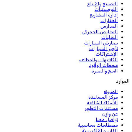
التصنيع والإنتاج
اللوجستيات
إدارة المشاريع
العقارات
المدارس
التخليص الجمركي
النقليات
معارض السيارات
تأجير السيارات
الإشتراكات
الكافيهات والمطاعم
محطات الوقود
الحج والعمرة
الموارد
المدونة
مركز المساعدة
الأسئلة الشائعة
مستندات التطوير
عن وازن
تواصل معنا
مصطلحات محاسبية
الفاتورة الإلكترونية