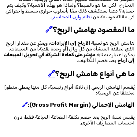
التجاري. لكن، ما هو بالضبط؟ ولماذا هو بهذه الأهمية؟ وكيف يتم
حسابه؟ دعنا نستكشف ذلك معًا بأسلوب حواري مبسط واحترافي
في مقالة موسعة من
نظام وازن المحاسبي
ما المقصود بهامش الربح؟
🔗
هامش الربح هو
نسبة الأرباح إلى الإيرادات
، ويعبّر عن مقدار الربح
الذي تحققه المنشأة من كل ريال (أو وحدة نقدية) من المبيعات.
يمكن اعتباره بمثابة
مؤشر على كفاءة الشركة في تحويل المبيعات
إلى أرباح
بعد خصم التكاليف.
ما هي أنواع هامش الربح؟
🔗
يُقسم الهامش الربحي إلى ثلاثة أنواع رئيسية، كل منها يعطي منظورًا
مختلفًا عن الربحية:
الهامش الإجمالي (Gross Profit Margin):
🔗
يقيس نسبة الربح بعد خصم تكلفة البضاعة المباعة فقط، دون
احتساب المصاريف الأخرى.