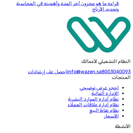
قراءة
ما هو مخزون آخر المدة وأهميته في المحاسبة
وتحديد الأرباح
النظام التشغيلي لأعمالك
8003040093
info@wazen.sa
احصل على إرشادات
المنتجات
احجز عرض توضيحي
الإدارة المالية
نظام إدارة الموارد البشرية
نظام إدارة علاقات العملاء
نظام نقاط البيع
الأسعار
الأنشطة