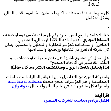
(ROE).
كل منهما له هدف مختلف، لكنهما يعملان معًا لفهم الأداء المالي
بشكل متكامل.
:
ختاما: هامش الربح ليس مجرد رقم بل
مرآة تعكس قوة أو ضعف
النشاط التجاري
. بفهم أنواعه الثلاثة (الإجمالي، التشغيلي،
الصافي)، واستخدامه كمؤشر للمقارنة والتحليل والتحسين، يمكن
لأي شركة أن تعزز من كفاءتها وربحيتها واستدامتها.
هل تعمل في مشروع ناشئ؟ هل تقدم منتجات أو خدمات وتريد
التأكد أنك تسير في الاتجاه الصحيح؟
ابدأ بتحليل هامش الربح.. وستكتشف الكثير مما كان خافيًا!
ولمعرفة المزيد من التفاصيل حول القوائم المالية والمصطلحات
المحاسبية واهم المؤشرات تصفح صفحة
مصطلحات محاسبية
ولمعرفة كل ما هو جديد في عالم المال والاعمال
مدونة وازن
اقرأ أيضاً:
افضل برنامج محاسبة للشركات الصغيره