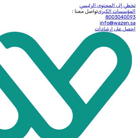
تخطي إلى المحتوى الرئيسي
المؤسسات الكبرى
: تواصل معنا
8003040093
info@wazen.sa
احصل على إرشادات