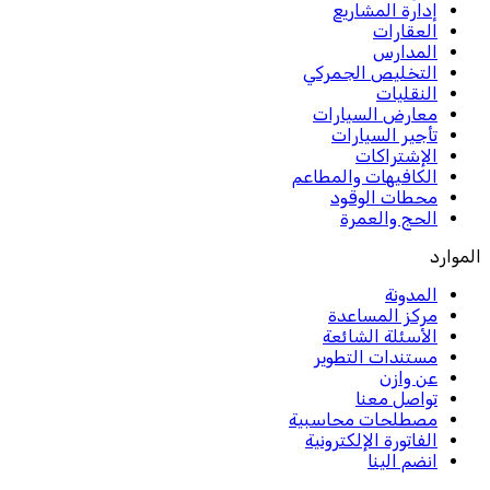
إدارة المشاريع
العقارات
المدارس
التخليص الجمركي
النقليات
معارض السيارات
تأجير السيارات
الإشتراكات
الكافيهات والمطاعم
محطات الوقود
الحج والعمرة
الموارد
المدونة
مركز المساعدة
الأسئلة الشائعة
مستندات التطوير
عن وازن
تواصل معنا
مصطلحات محاسبية
الفاتورة الإلكترونية
انضم الينا