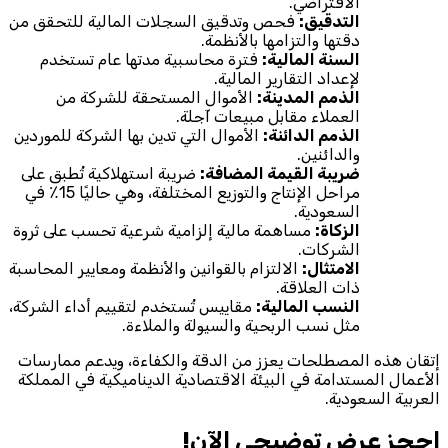
الافتراضي.
التدقيق:
فحص وتدقيق السجلات المالية للتحقق من
دقتها والتزامها بالأنظمة.
السنة المالية:
فترة محاسبية مدتها عام تستخدم
لإعداد التقارير المالية.
الذمم المدينة:
الأموال المستحقة للشركة من
العملاء مقابل مبيعات آجلة.
الذمم الدائنة:
الأموال التي تدين بها الشركة للموردين
والدائنين.
ضريبة القيمة المضافة:
ضريبة استهلاكية تُطبق على
مراحل الإنتاج والتوزيع المختلفة، وهي حاليًا 15٪ في
السعودية.
الزكاة:
مساهمة مالية إلزامية شرعية تحسب على ثروة
الشركات.
الامتثال:
الالتزام بالقوانين والأنظمة ومعايير المحاسبة
ذات العلاقة.
النسب المالية:
مقاييس تُستخدم لتقييم أداء الشركة،
مثل نسب الربحية والسيولة والملاءة.
إتقان هذه المصطلحات يعزز من الدقة والكفاءة، ويدعم ممارسات
الأعمال المستدامة في البيئة الاقتصادية الديناميكية في المملكة
العربية السعودية.
احجز‎ عرض توضيحي الآن!