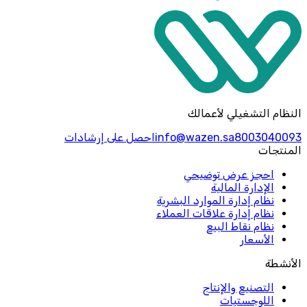
النظام التشغيلي لأعمالك
8003040093
info@wazen.sa
احصل على إرشادات
المنتجات
احجز عرض توضيحي
الإدارة المالية
نظام إدارة الموارد البشرية
نظام إدارة علاقات العملاء
نظام نقاط البيع
الأسعار
الأنشطة
التصنيع والإنتاج
اللوجستيات