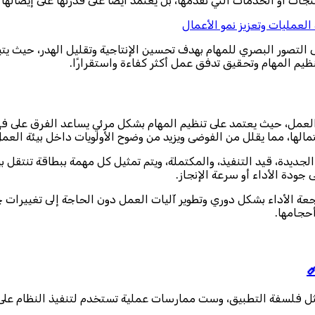
ل اليوم، لا يقتصر نجاح الشركات على جودة المنتجات أو الخدمات التي ت
إدارة سلاسل الإمداد اللوجس
يعتمد على التصور البصري للمهام بهدف تحسين الإنتاجية وتقليل الهد
يستخدم على نطاق واسع في الإدارة، والتصنيع، وتطوير
دارة العمل، حيث يعتمد على تنظيم المهام بشكل مرئي يساعد الفرق عل
حسين الكفاءة التشغيلية من خلال تتبع المهام منذ بدايتها وحتى اكتما
مهام الجديدة، قيد التنفيذ، والمكتملة، ويتم تمثيل كل مهمة ببطاق
البسيط على اكتشاف نقاط الاخت
رق مراجعة الأداء بشكل دوري وتطوير آليات العمل دون الحاجة إلى تغ
مثل الإد

ة تمثل فلسفة التطبيق، وست ممارسات عملية تستخدم لتنفيذ النظام عل