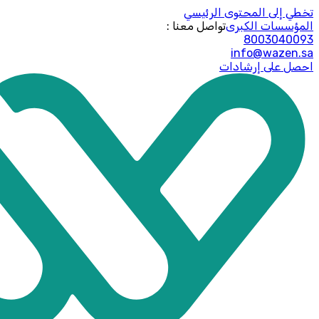
تخطي إلى المحتوى الرئيسي
المؤسسات الكبرى
: تواصل معنا
8003040093
info@wazen.sa
احصل على إرشادات