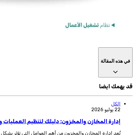
في هذه المقالة
قد يهمك ايضا
الكل
22 يوليو 2026
إدارة المخازن والمخزون: دليلك لتنظيم العمليات وت
تُعد إدارة المخازن والمخزون من أهم العوامل التي تؤثر بشكل 