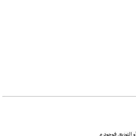
 التوزيع. فوجود م