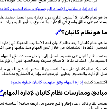
قدمها، بل يعتمد أيضًا على قدرتها على إيصالها إلى العملاء في
تية: دليلك لتحسين كفاءة العمليات وتعزيز نمو الأعمال
قراءة
ر، حيث يتيح تتبع العمل خطوة بخطوة وتحديد الاختناقات بسهولة، حيث
 البرمجيات لتنظيم المهام وتحقيق تدفق عمل أكثر كفاءة واستقرارًا.
🔗
ما هو نظام كانبان؟
ى فهم سير العمل ومراحله المختلفة بوضوح، كما يهدف هذا النظام إلى
لها، مما يقلل من الفوضى ويزيد من وضوح الأولويات داخل بيئة العمل.
ة تنتقل بين هذه المراحل حسب تقدم العمل، حيث يساعد هذا الأسلوب
ناق بسرعة ومعالجتها قبل أن تؤثر على جودة الأداء أو سرعة الإنجاز.
ييرات جذرية مفاجئة، كما يمكن تطبيق نظام كانبان في مجالات متعددة
ارة، والتصنيع، وتطوير البرمجيات، وإدارة المشاريع بمختلف أحجامها.
إدارة المهام وفق منهجية كانبان خطوة بخطوة
اكتشف: كيفية

مبادئ وممارسات نظام كانبان لإدارة المهام
ى أرض الواقع، بما يحقق إدارة فعّالة للمهام وتحسينًا مستمرًا في
سير العمل.