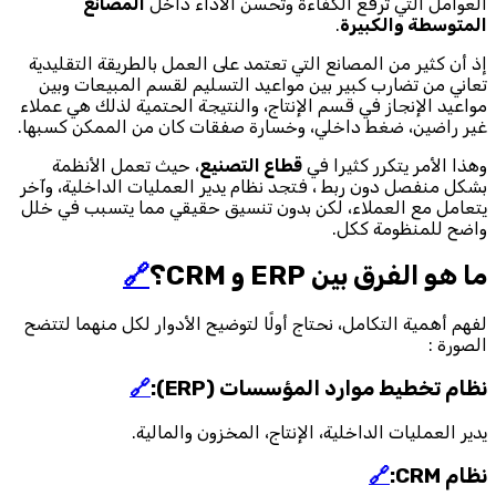
العوامل التي ترفع الكفاءة وتُحسّن الأداء داخل
المصانع
المتوسطة والكبيرة
.
إذ أن كثير من المصانع التي تعتمد على العمل بالطريقة التقليدية
تعاني من تضارب كبير بين مواعيد التسليم لقسم المبيعات وبين
مواعيد الإنجاز في قسم الإنتاج، والنتيجة الحتمية لذلك هي عملاء
غير راضين، ضغط داخلي، وخسارة صفقات كان من الممكن كسبها.
وهذا الأمر يتكرر كثيرا في
قطاع التصنيع
، حيث تعمل الأنظمة
بشكل منفصل دون ربط ، فتجد نظام يدير العمليات الداخلية، وآخر
يتعامل مع العملاء، لكن بدون تنسيق حقيقي مما يتسبب في خلل
واضح للمنظومة ككل.
ما هو الفرق بين ERP و CRM؟
🔗
لفهم أهمية التكامل، نحتاج أولًا لتوضيح الأدوار لكل منهما لتتضح
الصورة :
نظام تخطيط موارد المؤسسات (ERP)
:
🔗
يدير العمليات الداخلية، الإنتاج، المخزون والمالية.
نظام CRM
:
🔗