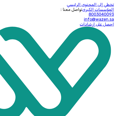
تخطي إلى المحتوى الرئيسي
المؤسسات الكبرى
: تواصل معنا
8003040093
info@wazen.sa
احصل على إرشادات