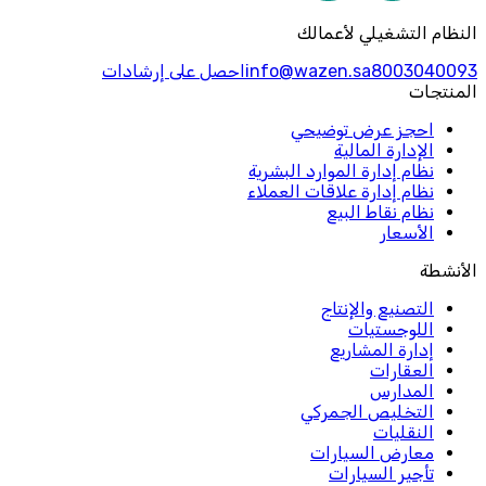
النظام التشغيلي لأعمالك
8003040093
info@wazen.sa
احصل على إرشادات
المنتجات
احجز عرض توضيحي
الإدارة المالية
نظام إدارة الموارد البشرية
نظام إدارة علاقات العملاء
نظام نقاط البيع
الأسعار
الأنشطة
التصنيع والإنتاج
اللوجستيات
إدارة المشاريع
العقارات
المدارس
التخليص الجمركي
النقليات
معارض السيارات
تأجير السيارات