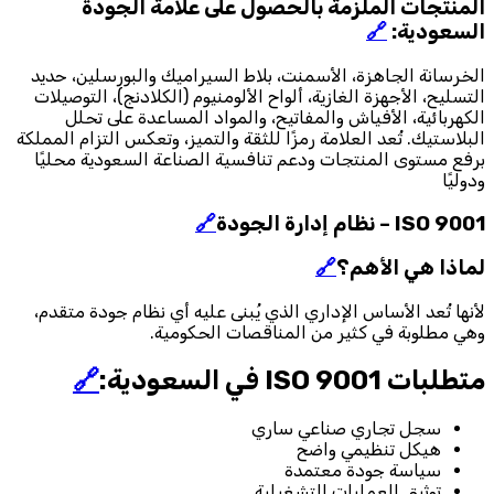
المنتجات الملزمة بالحصول على علامة الجودة
السعودية:
🔗
الخرسانة الجاهزة، الأسمنت، بلاط السيراميك والبورسلين، حديد
التسليح، الأجهزة الغازية، ألواح الألومنيوم (الكلادنج)، التوصيلات
الكهربائية، الأفياش والمفاتيح، والمواد المساعدة على تحلل
البلاستيك. تُعد العلامة رمزًا للثقة والتميز، وتعكس التزام المملكة
برفع مستوى المنتجات ودعم تنافسية الصناعة السعودية محليًا
ودوليًا
ISO 9001 – نظام إدارة الجودة
🔗
لماذا هي الأهم؟
🔗
لأنها تُعد الأساس الإداري الذي يُبنى عليه أي نظام جودة متقدم،
وهي مطلوبة في كثير من المناقصات الحكومية.
متطلبات ISO 9001 في السعودية:
🔗
سجل تجاري صناعي ساري
هيكل تنظيمي واضح
سياسة جودة معتمدة
توثيق العمليات التشغيلية