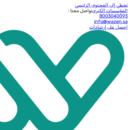
تخطي إلى المحتوى الرئيسي
المؤسسات الكبرى
: تواصل معنا
8003040093
info@wazen.sa
احصل على إرشادات