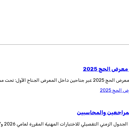
رض الحج 2025
ضيافة كابيتال جناح رقم:D
لحج 2025
للمراجعين والمحاسبين