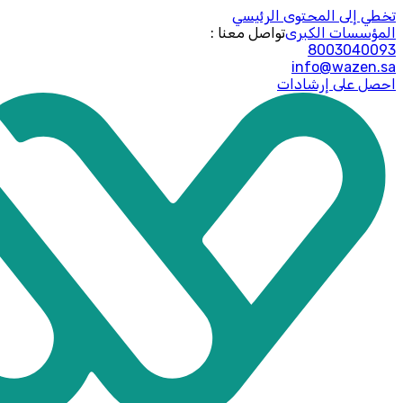
تخطي إلى المحتوى الرئيسي
المؤسسات الكبرى
: تواصل معنا
8003040093
info@wazen.sa
احصل على إرشادات