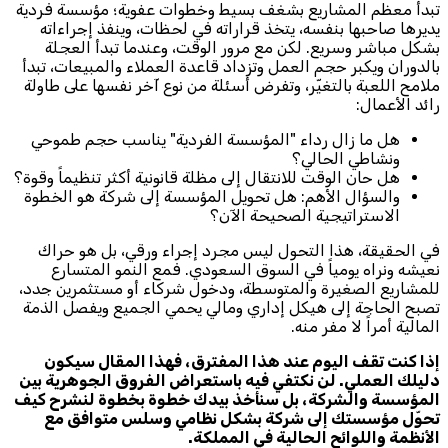
تبدأ معظم المشاريع بشغف بسيط وخطوات عفوية؛ مؤسسة فردية
يديرها صاحبها بنفسه، يتخذ قراراته في لحظات، وينفذ إجراءاته
بشكل مباشر وسريع. لكن مع مرور الوقت، وعندما تبدأ العجلة
بالدوران ويكبر حجم العمل وتزداد قاعدة العملاء والمبيعات، تبدأ
ملامح اللعبة بالتغيّر، وتفرض أسئلة من نوع آخر نفسها على طاولة
رائد الأعمال:
هل ما زال رداء "المؤسسة الفردية" يناسب حجم طموحي
ونشاطي الحالي؟
هل حان الوقت للانتقال إلى مظلة قانونية أكثر تنظيماً وقوة؟
والسؤال الأهم: هل تحويل المؤسسة إلى شركة هو الخطوة
الاستراتيجية الصحيحة الآن؟
في الحقيقة، هذا التحول ليس مجرد إجراء ورقي، بل هو حراك
نعيشه ونراه يومياً في السوق السعودي. فمع النمو المتسارع
للمشاريع الصغيرة والمتوسطة، ودخول شركاء أو مستثمرين جدد،
تصبح الحاجة إلى هيكل إداري ومالي يحمي الجميع ويفصل الذمة
المالية أمراً لا مفر منه.
إذا كنت تقف اليوم عند هذا المفترق، فهذا المقال سيكون
دليلك العملي. لن نكتفي فيه باستعراض الفروق الجوهرية بين
المؤسسة والشركة، بل سنأخذ بيدك خطوة بخطوة لنشرح كيف
تحوّل مؤسستك إلى شركة بشكل نظامي وسلس متوافق مع
الأنظمة واللوائح الحالية في المملكة.