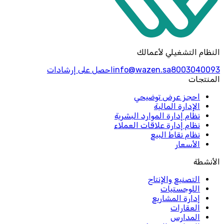
النظام التشغيلي لأعمالك
8003040093
info@wazen.sa
احصل على إرشادات
المنتجات
احجز عرض توضيحي
الإدارة المالية
نظام إدارة الموارد البشرية
نظام إدارة علاقات العملاء
نظام نقاط البيع
الأسعار
الأنشطة
التصنيع والإنتاج
اللوجستيات
إدارة المشاريع
العقارات
المدارس