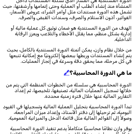
الدورة المستندية هي المسار الذي تسلكه المستندات داخل
المنشأة منذ إنشاء الطلب أو العملية وحتى إتمامها وأرشفتها، حيث
تشمل هذه الدورة مستندات مثل أوامر الشراء، عروض الأسعار،
الفواتير، أذون الاستلام والصرف، وسندات القبض والصرف.
الهدف من الدورة المستندية هو ضمان توثيق كل عملية مالية أو
إدارية بشكل منظم، مما يقلل الأخطاء والتلاعب ويعزز الرقابة
الداخلية.
من خلال نظام وازن، يمكن أتمتة الدورة المستندية بالكامل، بحيث
يتم إنشاء المستندات وربطها ببعضها إلكترونيًا مع إمكانية تتبعها
في كل مرحلة، مما يحقق دقة وسرعة في إنجاز العمليات.
ما هي الدورة المحاسبية؟
🔗
الدورة المحاسبية هي سلسلة من الخطوات المنظمة التي يتم من
خلالها تسجيل العمليات المالية، تصنيفها، تلخيصها، ثم إعداد
التقارير المالية عنها خلال فترة زمنية محددة.
تبدأ الدورة المحاسبية بتحليل العملية المالية وتسجيلها في القيود
اليومية، ثم ترحيلها إلى دفتر الأستاذ، وإعداد ميزان المراجعة،
وصولاً إلى القوائم المالية مثل قائمة الدخل والميزانية العمومية.
يوفر وازن نظامًا محاسبيًا متكاملاً يدعم تنفيذ الدورة المحاسبية