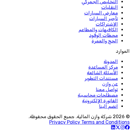
التخليص الجمركي
النقليات
معارض السيارات
تأجير السيارات
الإشتراكات
الكافيهات والمطاعم
محطات الوقود
الحج والعمرة
الموارد
المدونة
مركز المساعدة
الأسئلة الشائعة
مستندات التطوير
عن وازن
تواصل معنا
مصطلحات محاسبية
الفاتورة الإلكترونية
انضم الينا
© 2026 شركة وازن المالية. جميع الحقوق محفوظة.
Privacy Policy
Terms and Conditions