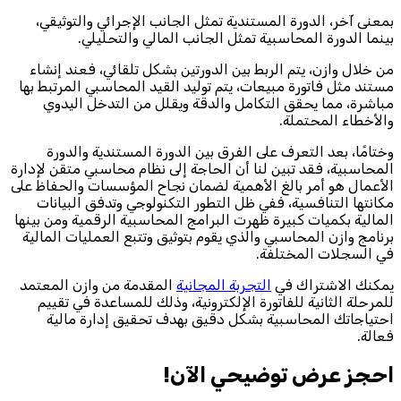
بمعنى آخر، الدورة المستندية تمثل الجانب الإجرائي والتوثيقي،
بينما الدورة المحاسبية تمثل الجانب المالي والتحليلي.
من خلال وازن، يتم الربط بين الدورتين بشكل تلقائي، فعند إنشاء
مستند مثل فاتورة مبيعات، يتم توليد القيد المحاسبي المرتبط بها
مباشرة، مما يحقق التكامل والدقة ويقلل من التدخل اليدوي
والأخطاء المحتملة.
وختامًا، بعد التعرف على الفرق بين الدورة المستندية والدورة
المحاسبية، فقد تبين لنا أن الحاجة إلى نظام محاسبي متقن لإدارة
الأعمال هو أمر بالغ الأهمية لضمان نجاح المؤسسات والحفاظ على
مكانتها التنافسية، ففي ظل التطور التكنولوجي وتدفق البيانات
المالية بكميات كبيرة ظهرت البرامج المحاسبية الرقمية ومن بينها
برنامج وازن المحاسبي والذي يقوم بتوثيق وتتبع العمليات المالية
في السجلات المختلفة.
يمكنك الاشتراك في
التجربة المجانية
المقدمة من وازن المعتمد
للمرحلة الثانية للفاتورة الإلكترونية، وذلك للمساعدة في تقييم
احتياجاتك المحاسبية بشكل دقيق بهدف تحقيق إدارة مالية
فعالة.
احجز‎ عرض توضيحي الآن!