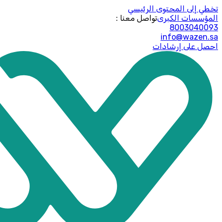
تخطي إلى المحتوى الرئيسي
المؤسسات الكبرى
: تواصل معنا
8003040093
info@wazen.sa
احصل على إرشادات