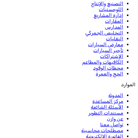
التصنيع والإنتاج
اللوجستيات
إدارة المشاريع
العقارات
المدارس
التخليص الجمركي
النقليات
معارض السيارات
تأجير السيارات
الإشتراكات
الكافيهات والمطاعم
محطات الوقود
الحج والعمرة
الموارد
المدونة
مركز المساعدة
الأسئلة الشائعة
مستندات التطوير
عن وازن
تواصل معنا
مصطلحات محاسبية
الفاتورة الإلكترونية