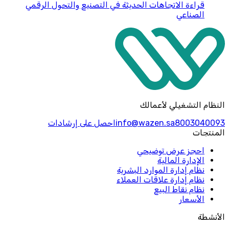
قراءة
الاتجاهات الحديثة في التصنيع والتحول الرقمي
الصناعي
النظام التشغيلي لأعمالك
8003040093
info@wazen.sa
احصل على إرشادات
المنتجات
احجز عرض توضيحي
الإدارة المالية
نظام إدارة الموارد البشرية
نظام إدارة علاقات العملاء
نظام نقاط البيع
الأسعار
الأنشطة