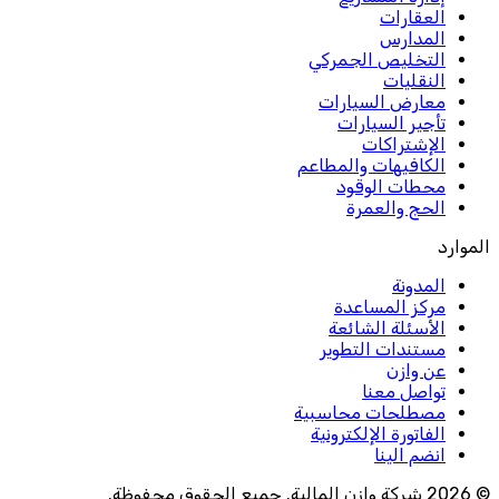
العقارات
المدارس
التخليص الجمركي
النقليات
معارض السيارات
تأجير السيارات
الإشتراكات
الكافيهات والمطاعم
محطات الوقود
الحج والعمرة
الموارد
المدونة
مركز المساعدة
الأسئلة الشائعة
مستندات التطوير
عن وازن
تواصل معنا
مصطلحات محاسبية
الفاتورة الإلكترونية
انضم الينا
© 2026 شركة وازن المالية. جميع الحقوق محفوظة.