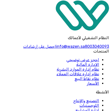
النظام التشغيلي لأعمالك
8003040093
info@wazen.sa
احصل على إرشادات
المنتجات
احجز عرض توضيحي
الإدارة المالية
نظام إدارة الموارد البشرية
نظام إدارة علاقات العملاء
نظام نقاط البيع
الأسعار
الأنشطة
التصنيع والإنتاج
اللوجستيات
إدارة المشاريع