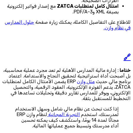
القرارات الصحيحة.
امتثال كامل لمتطلبات ZATCA
مع إصدار فواتير إلكترونية
بصيغة XML وPDF/A-3.
للاطلاع على التفاصيل الكاملة، يمكنك زيارة صفحة
حلول المدارس
في نظام وازن.
🔗
ختاما
: إدارة مالية المدارس الأهلية لم تعد مجرد عملية محاسبية،
بل أصبحت أداة استراتيجية لتحقيق النجاح والاستدامة. اعتماد
برنامج مالي حديث
مثل وازن
ERP يضمن الامتثال الكامل لمتطلبات
ZATCA، يدعم الفوترة الإلكترونية، العقود الرقمية، والتحصيل
الإلكتروني، ويوفر للمدارس تقارير دقيقة وتحليلات تساعدها في
التخطيط للمستقبل بثقة.
إذا كنت تبحث عن نظام مالي شامل وسهل الاستخدام
لمدرستك، استخدم
التجربة المجانية
لنظام وازن ERP
مجانًا لمدة 14 يومًا، واستكشف كيف يمكنه تحسين
أداء مدرستك وتبسيط جميع عملياتها المالية.