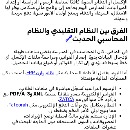
الإكسل أو الدفاتر اليدوية كافيًا لمتابعة الرسوم الدراسية أو إعداد
الميزانيات. المدارس اليوم بحاجة إلى برنامج مالي متكامل يوفر لها
الامتثال، السرعة، والدقة، ويمنح أولياء الأمور تجربة دفع مريحة
وسهلة.
الفرق بين النظام التقليدي والنظام
المحاسبي الحديث
🔗
في الماضي، كان المحاسب في المدرسة يقضي ساعات طويلة
لإدخال البيانات يدويًا، إصدار الفواتير، ومراجعة ملفات الإكسل. أي
خطأ بسيط قد يؤدي إلى تكرار الفواتير أو ضياع بيانات التحصيل.
أما اليوم، بفضل الأنظمة السحابية مثل
نظام وازن ERP
، أصبحت كل
العمليات المالية مؤتمتة:
الرسوم الدراسية تُسجَّل مباشرة في ملفات الطلاب.
الفواتير الإلكترونية تصدر تلقائيًا بصيغة
XML وPDF/A-3
مع
باركود QR متوافق مع
ZATCA
.
النظام يتكامل مع بوابات الدفع الإلكتروني مثل
Fatoorah
،
مما يتيح لولي الأمر الدفع بضغطة زر.
الإدارة تستلم تقارير مالية لحظية توضح الإيرادات،
المصروفات، والديون المستحقة دون الحاجة للبحث في
عشرات الملفات.