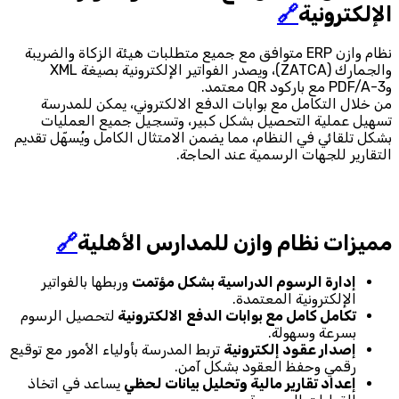
الإلكترونية
🔗
نظام وازن ERP متوافق مع جميع متطلبات هيئة الزكاة والضريبة
والجمارك (ZATCA)، ويصدر الفواتير الإلكترونية بصيغة XML
وPDF/A-3 مع باركود QR معتمد.
من خلال التكامل مع بوابات الدفع الالكتروني، يمكن للمدرسة
تسهيل عملية التحصيل بشكل كبير، وتسجيل جميع العمليات
بشكل تلقائي في النظام، مما يضمن الامتثال الكامل ويُسهّل تقديم
التقارير للجهات الرسمية عند الحاجة.
مميزات نظام وازن للمدارس الأهلية
🔗
إدارة الرسوم الدراسية بشكل مؤتمت
وربطها بالفواتير
الإلكترونية المعتمدة.
تكامل كامل مع بوابات الدفع
الالكترونية
لتحصيل الرسوم
بسرعة وسهولة.
إصدار عقود إلكترونية
تربط المدرسة بأولياء الأمور مع توقيع
رقمي وحفظ العقود بشكل آمن.
إعداد تقارير مالية وتحليل بيانات لحظي
يساعد في اتخاذ