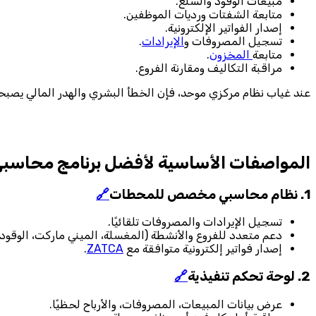
مبيعات الوقود والسلع.
متابعة الشفتات ورديات الموظفين.
إصدار الفواتير الإلكترونية.
تسجيل المصروفات و
الإيرادات
.
متابعة
المخزون
.
مراقبة التكاليف ومقارنة الفروع.
عند غياب نظام مركزي موحد، فإن الخطأ البشري والهدر المالي يصبحان
المواصفات الأساسية لأفضل برنامج محاسبي
1. نظام محاسبي مخصص للمحطات
🔗
تسجيل الإيرادات والمصروفات تلقائيًا.
دعم متعدد للفروع والأنشطة (المغسلة، الميني ماركت، الوقود)
إصدار فواتير إلكترونية متوافقة مع
ZATCA
.
2. لوحة تحكم تنفيذية
🔗
عرض بيانات المبيعات، المصروفات، والأرباح لحظيًا.