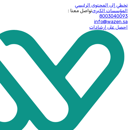
تخطي إلى المحتوى الرئيسي
المؤسسات الكبرى
: تواصل معنا
8003040093
info@wazen.sa
احصل على إرشادات