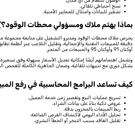
الوصول للنظام من أي مكان.
نسخ احتياطي تلقائي.
تشفير للبيانات وامتثال للمعايير الأمنية.

بماذا يهتم ملاك ومسؤولي محطات الوقود؟
 مقدمة هذه الاهتمامات: مراقبة الإيرادات لحظيًا من خلال تقارير
عن بعد من خلال الجوال أو المتصفح، وتحليل المنتجات الأكثر ربحًا مثل
أوكتان 91 وأوكتان 95 والمبيعات من المتجر.
ذلك بكشوف الرواتب. إلى جانب ذلك، تأتي أهمية إدارة صيانة المضخات
 الجاهزية الكاملة للفحص الضريبي عبر فواتير إلكترونية متوافقة مع
لمحاسبية في رفع المبيعات وزيادة الربحية؟
تسريع عمليات البيع وتقصير زمن خدمة العميل.
عروض ذكية بناءً على بيانات الشراء.
ربط المبيعات بالمخزون بدقة.
تحليل الأداء اليومي لاكتشاف الفرص الضائعة.
تقليل الفاقد بسبب التبخر أو الخطأ البشري.