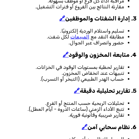
مراقبة أداء كل فرع أو موظف بسهولة.
مقارنة النتائج بين الفروع أو فترات التشغيل.
3. إدارة الشفتات والموظفين
🔗
تسليم واستلام الوردية إلكترونيًا.
مطابقة النقد مع
المبيعات
لكل شفت.
حضور وانصراف عبر الجوال.
4. متابعة المخزون والوقود
🔗
تقارير لحظية بمستويات الوقود في الخزانات.
تنبيهات عند انخفاض المخزون.
حساب الهدر الطبيعي (التبخر أو التسرب).
5. تقارير تحليلية دقيقة
🔗
تحليلات الربحية حسب المنتج أو الفرع.
تتبع الأداء الزمني (ساعات الذروة - أيام العطل).
تقارير ضريبية وقانونية فورية.
6. نظام سحابي آمن
🔗